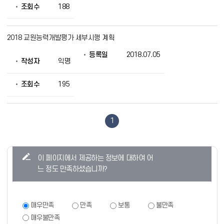
조회수
188
2018 교원능력개발평가 세부시행 계획
등록일
2018.07.05
작성자
익명
조회수
195
1
콘
이 페이지에서 제공하는 정보에 대하여 어
텐
느 정도 만족하셨습니까?
츠
만
족
만
매우만족
만족
보통
불만족
족
도
매우불만족