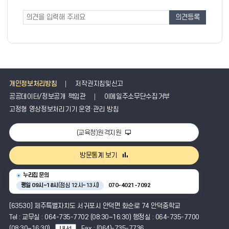
도
조
조
사
사
폼
개인정보처리방침
저작권지침및신고
공공데이터/정보공개 책임관
이메일주소무단수집거부
고정형 영상정보처리기기 운영·관리 방침
(교육청)원격지원
방문통계 보기
누리집 문의
평일 09시~18시
(점심 12시~13시)
070-4021-7092
[63530] 제주특별자치도 서귀포시 안덕면 화순로 74 안덕중학교
Tel : 교무실 : 064-735-7702 (08:30~16:30) 행정실 : 064-735-7700
(08:30~16:30)
Fax : (064)-735-7736