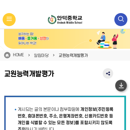
HOME
알림마당
교원능력개발평가
교원능력개발평가
SNS
공
유
하
영
단
역
펼
이
게시되는 글의 본문이나 첨부파일에
개인정보(주민등록
치
동
기
번호, 휴대폰번호, 주소, 은행계좌번호, 신용카드번호 등
개인을 식별할 수 있는 모든 정보)를 포함시키지 않도록
주의
하시기 바랍니다.