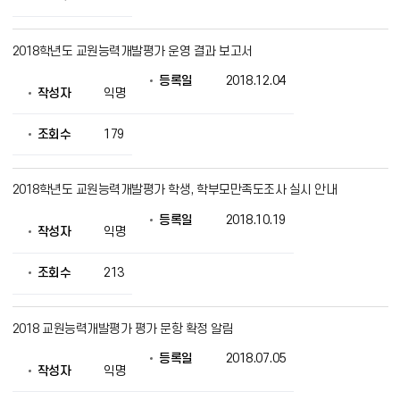
의
정
보
2018학년도 교원능력개발평가 운영 결과 보고서
를
제
등록일
2018.12.04
공
작성자
익명
조회수
179
2018학년도 교원능력개발평가 학생, 학부모만족도조사 실시 안내
등록일
2018.10.19
작성자
익명
조회수
213
2018 교원능력개발평가 평가 문항 확정 알림
등록일
2018.07.05
작성자
익명