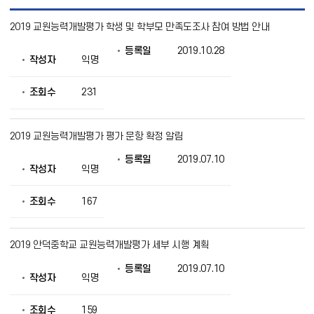
교
2019 교원능력개발평가 학생 및 학부모 만족도조사 참여 방법 안내
원
능
등록일
2019.10.28
력
작성자
익명
개
발
평
조회수
231
가
목
록
2019 교원능력개발평가 평가 문항 확정 알림
으
로
등록일
2019.07.10
번
작성자
익명
호,
제
조회수
167
목,
작
성
자,
2019 안덕중학교 교원능력개발평가 세부 시행 계획
등
록
등록일
2019.07.10
작성자
익명
일,
조
회
조회수
159