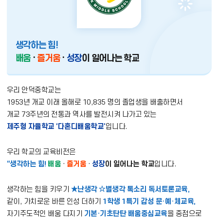
생각하는 힘!
배움
·
즐거움
·
성장
이 일어나는 학교
우리 안덕중학교는
1953년 개교 이래 올해로 10,835 명의 졸업생을 배출하면서
개교 73주년의 전통과 역사를 발전시켜 나가고 있는
제주형 자율학교 ‘다혼디배움학교’
입니다.
우리 학교의 교육비전은
“생각하는 힘!
배움
·
즐거움
·
성장
이 일어나는 학교
입니다.
생각하는 힘을 키우기
★난생각 ☆별생각 톡소리 독서토론교육,
같이, 가치로운 바른 인성 더하기
1학생 1특기 감성 문·예·체교육,
자기주도적인 배움 다지기
기본·기초탄탄 배움중심교육
을 중점으로