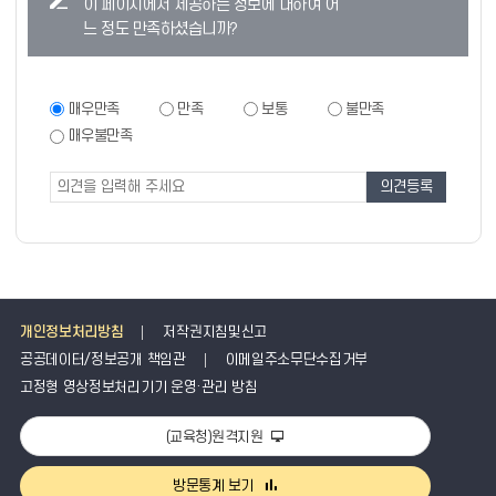
이 페이지에서 제공하는 정보에 대하여 어
텐
느 정도 만족하셨습니까?
츠
만
족
만
매우만족
만족
보통
불만족
족
도
매우불만족
도
조
조
사
사
폼
개인정보처리방침
저작권지침및신고
공공데이터/정보공개 책임관
이메일주소무단수집거부
고정형 영상정보처리기기 운영·관리 방침
(교육청)원격지원
방문통계 보기