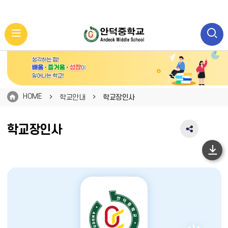
HOME
학교안내
학교장인사
학교장인사
SNS
공
유
하
영
단
역
펼
이
치
동
기