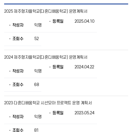
다
2025 제주형자율학교(다혼디배움학교) 운영계획서
혼
디
등록일
2025.04.10
배
작성자
익명
움
학
교
조회수
52
운
영
자
2024 제주형자율학교(다혼디배움학교) 운영계획서
료
실
등록일
2024.04.22
목
작성자
익명
록
으
조회수
68
로
번
호,
제
2023 다혼디배움학교 시선모아 프로젝트 운영 계획서
목,
작
등록일
2023.05.24
작성자
익명
성
자,
등
조회수
81