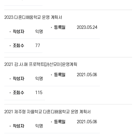
록
일,
조
2023 다혼디배움학교 운영 계획서
회
의
등록일
2023.05.24
정
작성자
익명
보
를
조회수
77
제
공
2021 감.사.해 프로젝트(詩선모아)운영계획
등록일
2021.05.06
작성자
익명
조회수
115
2021 제주형 자율학교 다혼디배움학교 운영 계획서
등록일
2021.05.06
작성자
익명