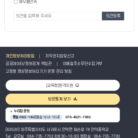
도
매우불만족
도
조
조
사
사
폼
개인정보처리방침
저작권지침및신고
공공데이터/정보공개 책임관
이메일주소무단수집거부
고정형 영상정보처리기기 운영·관리 방침
(교육청)원격지원
방문통계 보기
누리집 문의
평일 09시~18시
(점심 12시~13시)
070-4021-7092
[63530] 제주특별자치도 서귀포시 안덕면 화순로 74 안덕중학교
Tel : 교무실 : 064-735-7702 (08:30~16:30) 행정실 : 064-735-7700