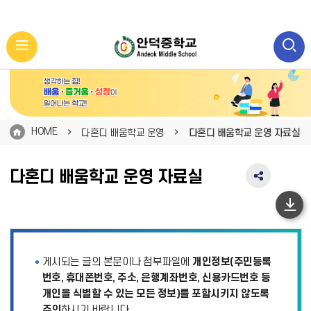
HOME
다혼디 배움학교 운영
다혼디 배움학교 운영 자료실
다혼디 배움학교 운영 자료실
SNS
공
유
하
영
단
역
펼
이
게시되는 글의 본문이나 첨부파일에
개인정보(주민등록
치
동
기
번호, 휴대폰번호, 주소, 은행계좌번호, 신용카드번호 등
개인을 식별할 수 있는 모든 정보)를 포함시키지 않도록
주의
하시기 바랍니다.