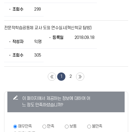
조회수
299
전문적학습공동체 교사 도외 연수실시(혁신학교 탐방)
등록일
2018.09.18
작성자
익명
조회수
305
1
2
콘
이 페이지에서 제공하는 정보에 대하여 어
텐
느 정도 만족하셨습니까?
츠
만
족
만
매우만족
만족
보통
불만족
족