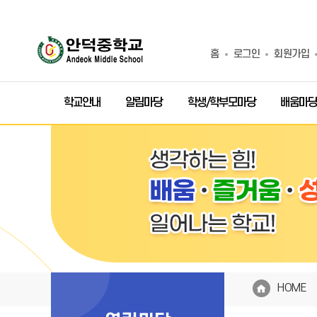
홈
로그인
회원가입
학교안내
알림마당
학생/학부모마당
배움마당
HOME