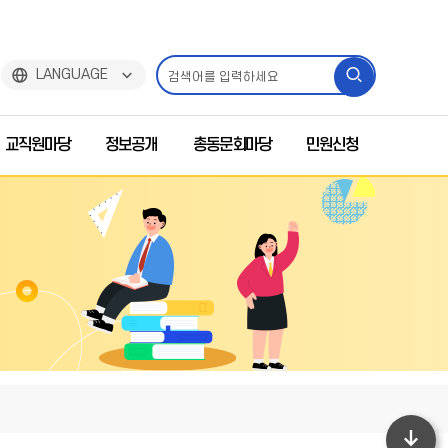
검
LANGUAGE
색
교직원마당
정보공개
총동문회마당
민원신청
하
기