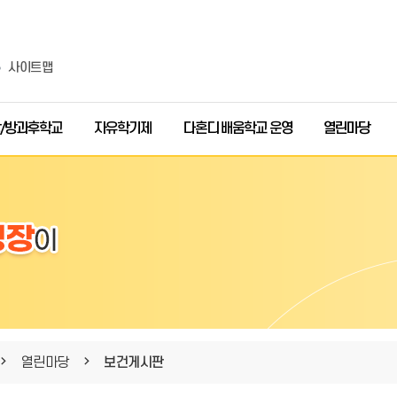
사이트맵
/방과후학교
자유학기제
다혼디 배움학교 운영
열린마당
열린마당
보건게시판