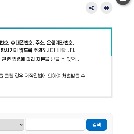
하
단
SNS
인
공
쇄
이
유
동
영
역
펼
호, 휴대폰번호, 주소, 은행계좌번호,
치
포함시키지 않도록 주의
하시기 바랍니다.
기
 관련 법령에 따라 처분
을 받을 수 있으니
)을 올릴 경우 저작권법에 의하여 처벌받을 수
검색