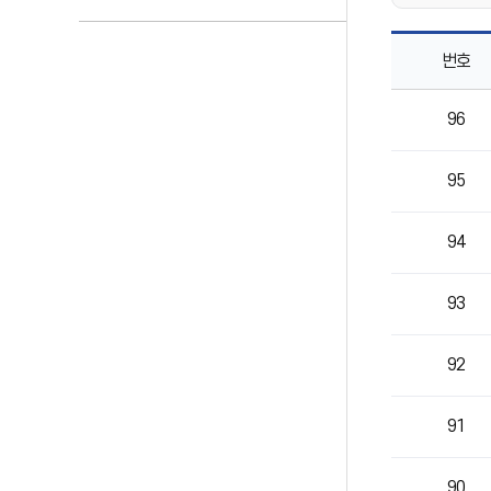
번호
보건게시판
96
목록으로
번호,
제목,
95
작성자,
등록일,
조회의
94
정보를
제공
93
92
91
90