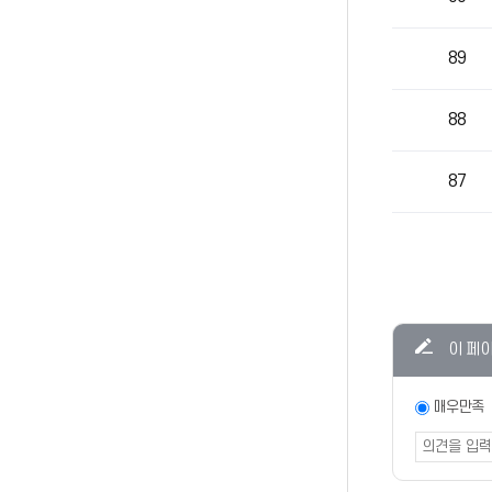
89
88
87
콘텐츠
이 페
만족도
조사
만족도
매우만족
조사
폼