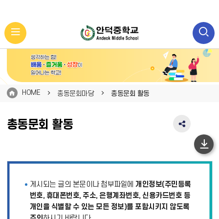
HOME
총동문회마당
총동문회 활동
총동문회 활동
SNS
공
유
하
영
단
역
펼
이
게시되는 글의 본문이나 첨부파일에
개인정보(주민등록
치
동
기
번호, 휴대폰번호, 주소, 은행계좌번호, 신용카드번호 등
개인을 식별할 수 있는 모든 정보)를 포함시키지 않도록
주의
하시기 바랍니다.