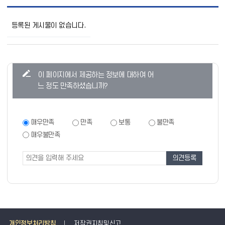
총
동
등록된 게시물이 없습니다.
문
회
활
동
목
콘
이 페이지에서 제공하는 정보에 대하여 어
록
텐
으
느 정도 만족하셨습니까?
로
츠
번
만
호,
제
족
만
매우만족
만족
보통
불만족
목,
족
도
매우불만족
작
도
조
성
조
자,
사
사
등
폼
록
일,
조
회
의
정
개인정보처리방침
저작권지침및신고