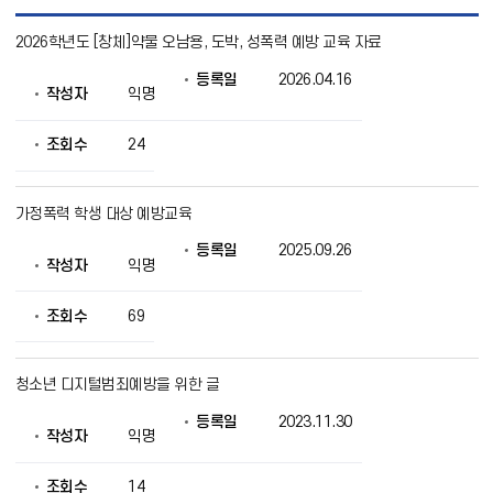
자
2026학년도 [창체]약물 오남용, 도박, 성폭력 예방 교육 자료
유
게
등록일
2026.04.16
시
작성자
익명
판
목
록
조회수
24
으
로
번
가정폭력 학생 대상 예방교육
호,
제
등록일
2025.09.26
목,
작성자
익명
작
성
조회수
69
자,
등
록
일,
청소년 디지털범죄예방을 위한 글
조
회
등록일
2023.11.30
작성자
익명
의
정
보
조회수
14