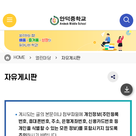
HOME
열린마당
자유게시판
자유게시판
SNS
공
유
하
영
단
역
펼
이
게시되는 글의 본문이나 첨부파일에
개인정보(주민등록
치
동
기
번호, 휴대폰번호, 주소, 은행계좌번호, 신용카드번호 등
개인을 식별할 수 있는 모든 정보)를 포함시키지 않도록
주의
하시기 바랍니다.