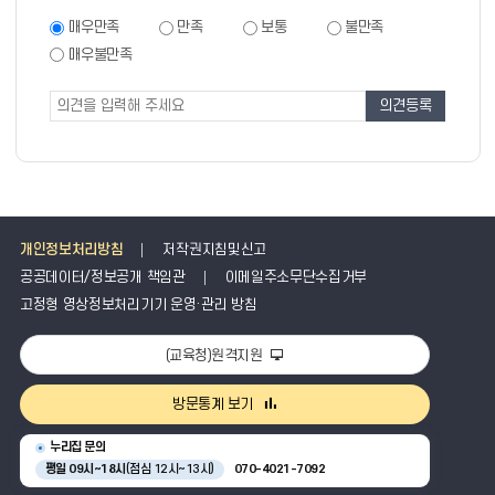
족
만
매우만족
만족
보통
불만족
족
도
매우불만족
도
조
조
사
사
폼
개인정보처리방침
저작권지침및신고
공공데이터/정보공개 책임관
이메일주소무단수집거부
고정형 영상정보처리기기 운영·관리 방침
(교육청)원격지원
방문통계 보기
누리집 문의
평일 09시~18시
(점심 12시~13시)
070-4021-7092