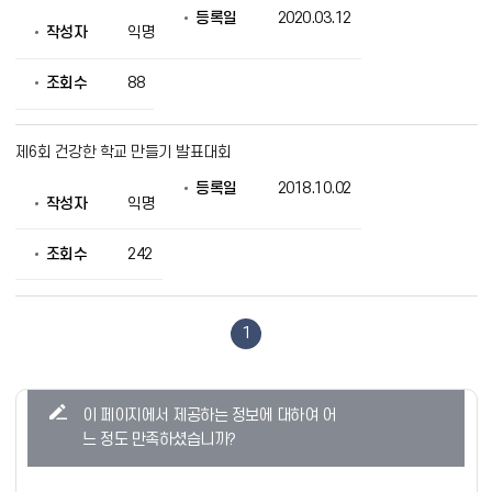
등록일
2020.03.12
작성자
익명
조회수
88
제6회 건강한 학교 만들기 발표대회
등록일
2018.10.02
작성자
익명
조회수
242
1
콘
이 페이지에서 제공하는 정보에 대하여 어
텐
느 정도 만족하셨습니까?
츠
만