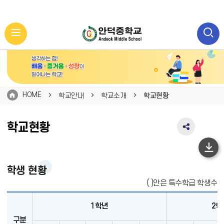
HOME
학교안내
학교소개
학교현황
학교현황
SNS
공
유
하
영
단
학생 현황
역
펼
이
( )안은 특수학급 학생수
치
동
기
1학년
2학
구분