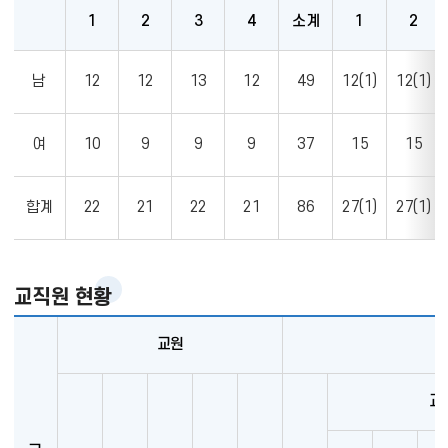
1
2
3
4
소계
1
2
학
남
12
12
13
12
49
12(1)
12(1)
생
현
황
여
10
9
9
9
37
15
15
합계
22
21
22
21
86
27(1)
27(1)
교직원 현황
교원
교