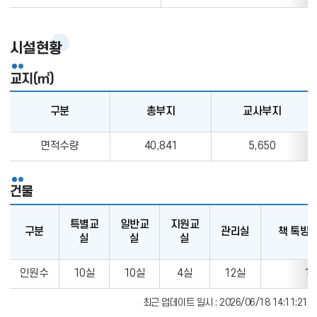
업
생
현
시설현황
황
교지(㎡)
구분
총부지
교사부지
시
면적수량
40,841
5,650
설
현
황
건물
특별교
일반교
지원교
구분
관리실
책 톡방(
실
실
실
시
인원수
10실
10실
4실
12실
1
설
현
최근 업데이트 일시 : 2026/06/18 14:11:21
황