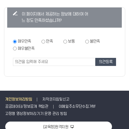
콘
이 페이지에서 제공하는 정보에 대하여 어
텐
느 정도 만족하셨습니까?
츠
만
족
만
매우만족
만족
보통
불만족
족
도
매우불만족
도
조
조
사
사
폼
개인정보처리방침
저작권지침및신고
공공데이터/정보공개 책임관
이메일주소무단수집거부
고정형 영상정보처리기기 운영·관리 방침
(교육청)원격지원