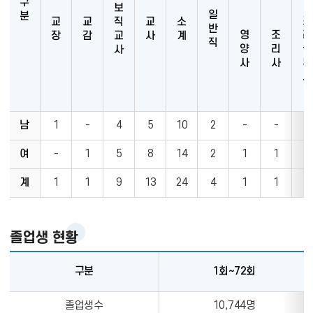
구
보
일
분
조
교
교
직
교
소
반
영
조
리
장
감
교
사
계
직
양
리
실
사
사
사
무
사
교
남
1
-
4
5
10
2
-
-
-
직
원
여
-
1
5
8
14
2
1
1
3
현
계
1
1
9
13
24
4
1
1
3
황
졸업생 현황
구분
1회∼72회
졸
졸업생수
10,744명