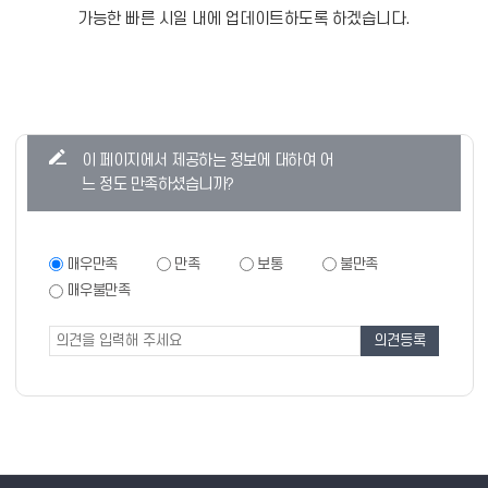
가능한 빠른 시일 내에 업데이트하도록 하겠습니다.
콘
이 페이지에서 제공하는 정보에 대하여 어
텐
느 정도 만족하셨습니까?
츠
만
족
만
매우만족
만족
보통
불만족
족
도
매우불만족
도
조
조
사
사
폼