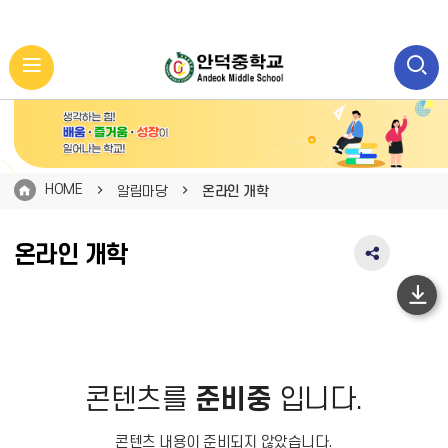
HOME
알림마당
온라인 개학
온라인 개학
SNS
공
유
하
영
단
역
펼
이
치
동
콘텐츠를
준비중
입니다.
기
콘텐츠 내용이 준비되지 않았습니다.