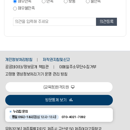
족
만
매우만족
만족
보통
불만족
족
도
매우불만족
도
조
조
사
사
폼
개인정보처리방침
저작권지침및신고
공공데이터/정보공개 책임관
이메일주소무단수집거부
고정형 영상정보처리기기 운영·관리 방침
(교육청)원격지원
방문통계 보기
누리집 문의
평일 09시~18시
(점심 12시~13시)
070-4021-7092
우[63236] 제주특별자치도 제주시 구산로 50 제주여자고등학교