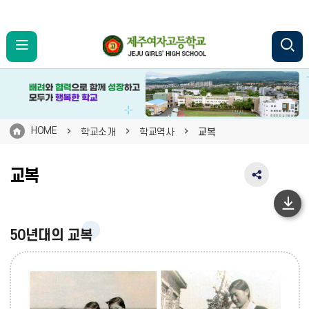
HOME
학교소개
학교역사
교복
교복
SNS
공
유
하
영
단
50년대의 교복
역
펼
이
치
동
기