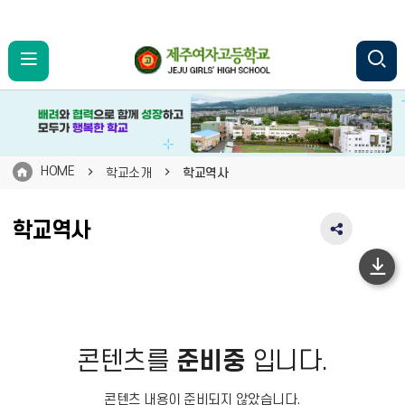
HOME
학교소개
학교역사
학교역사
SNS
공
유
하
영
단
역
펼
이
치
동
콘텐츠를
준비중
입니다.
기
콘텐츠 내용이 준비되지 않았습니다.