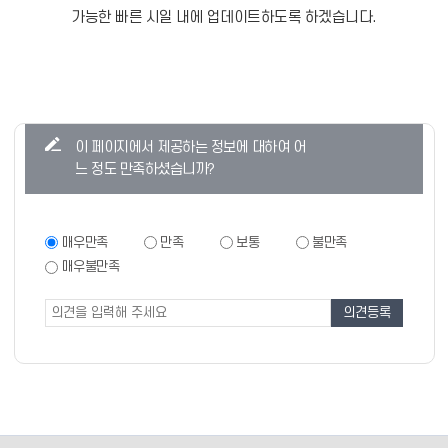
가능한 빠른 시일 내에 업데이트하도록 하겠습니다.
콘
이 페이지에서 제공하는 정보에 대하여 어
텐
느 정도 만족하셨습니까?
츠
만
족
만
매우만족
만족
보통
불만족
족
도
매우불만족
도
조
조
사
사
폼