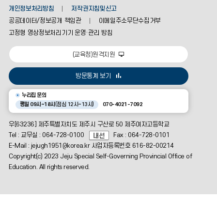
개인정보처리방침
저작권지침및신고
공공데이터/정보공개 책임관
이메일주소무단수집거부
고정형 영상정보처리기기 운영·관리 방침
(교육청)원격지원
방문통계 보기
누리집 문의
평일 09시~18시
(점심 12시~13시)
070-4021-7092
우[63236] 제주특별자치도 제주시 구산로 50 제주여자고등학교
Tel : 교무실 : 064-728-0100
Fax : 064-728-0101
E-Mail : jejugh1951@korea.kr 사업자등록번호 616-82-00214
Copyright(c) 2023 Jeju Special Self-Governing Provincial Office of
Education. All rights reserved.