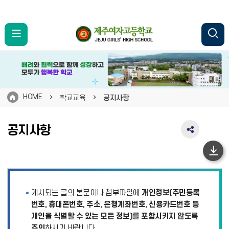
HOME
학교교육
공지사항
공지사항
SNS
공
유
하
영
단
역
펼
이
게시되는 글의 본문이나 첨부파일에
개인정보(주민등록
치
동
기
번호, 휴대폰번호, 주소, 은행계좌번호, 신용카드번호 등
개인을 식별할 수 있는 모든 정보)를 포함시키지 않도록
주의
하시기 바랍니다.