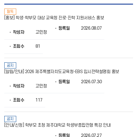
공
필독
지
[홍보] 학생·학부모 대상 교육청 진로·진학 지원서비스 홍보
사
항
등록일
2026.08.07
목
작성자
고민정
록
으
로
조회수
81
번
호,
제
공지
목,
[알림/안내] 2026 제주특별자치도교육청-EBS 입시전략설명회 홍보
작
성
등록일
2026.07.30
자,
작성자
고민정
등
록
조회수
117
일,
조
회
의
공지
정
[안내/신청] 학부모 초청 제주대학교 학생부종합전형 특강 안내
보
를
등록일
2026.07.27