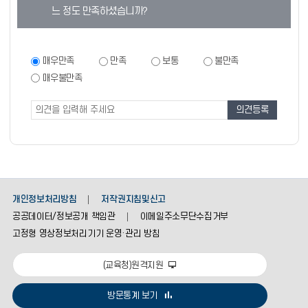
텐
느 정도 만족하셨습니까?
츠
만
족
만
매우만족
만족
보통
불만족
족
도
매우불만족
도
조
조
사
사
폼
개인정보처리방침
저작권지침및신고
공공데이터/정보공개 책임관
이메일주소무단수집거부
고정형 영상정보처리기기 운영·관리 방침
(교육청)원격지원
방문통계 보기