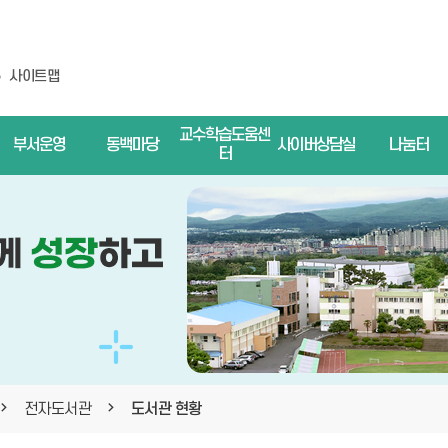
사이트맵
교수학습도움센
부서운영
동백마당
사이버상담실
나눔터
터
전자도서관
도서관 현황