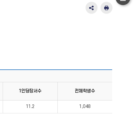
하
단
SNS
인
공
쇄
이
유
동
영
역
펼
치
기
1인당장서수
전체학생수
11.2
1,048