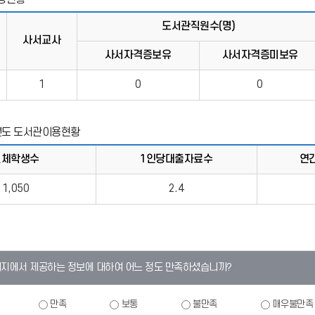
도서관직원수(명)
사서교사
사서자격증보유
사서자격증미보유
1
0
0
년도 도서관이용현황
전체학생수
1인당대출자료수
연
1,050
2.4
이지에서 제공하는 정보에 대하여 어느 정도 만족하셨습니까?
만족
보통
불만족
매우불만족