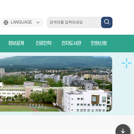
검
LANGUAGE
색
정보공개
진로진학
전자도서관
민원신청
하
기