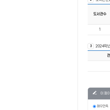
도서관수
1
2024학
3
콘텐츠
이 페
만족도
조사
만족도
매우만족