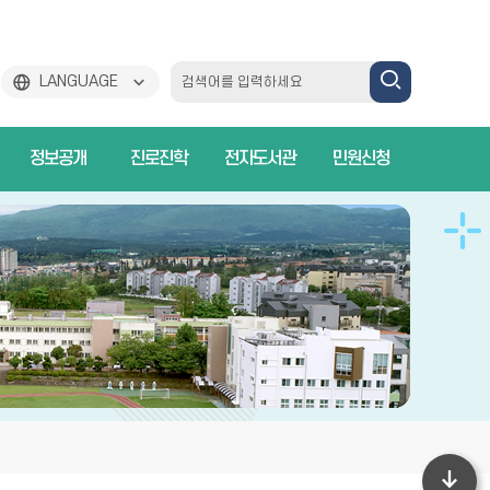
검
LANGUAGE
색
정보공개
진로진학
전자도서관
민원신청
하
기