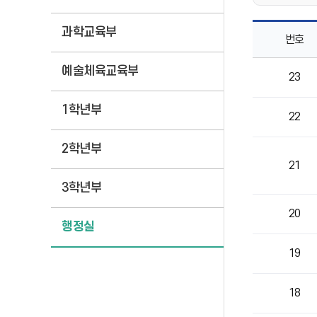
과학교육부
번호
행정실
예술체육교육부
23
목록으로
번호,
제목,
1학년부
22
작성자,
등록일,
2학년부
조회의
정보를
21
제공
3학년부
20
행정실
19
18