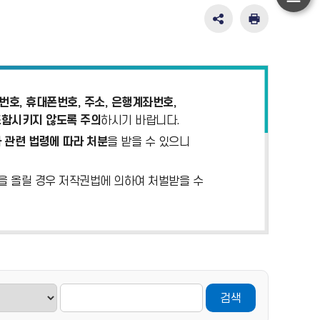
하
단
SNS
인
공
쇄
이
유
동
영
역
펼
호, 휴대폰번호, 주소, 은행계좌번호,
치
포함시키지 않도록 주의
하시기 바랍니다.
기
 관련 법령에 따라 처분
을 받을 수 있으니
)을 올릴 경우 저작권법에 의하여 처벌받을 수
검색