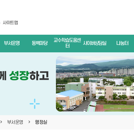
사이트맵
교수학습도움센
부서운영
동백마당
사이버상담실
나눔터
터
부서운영
행정실