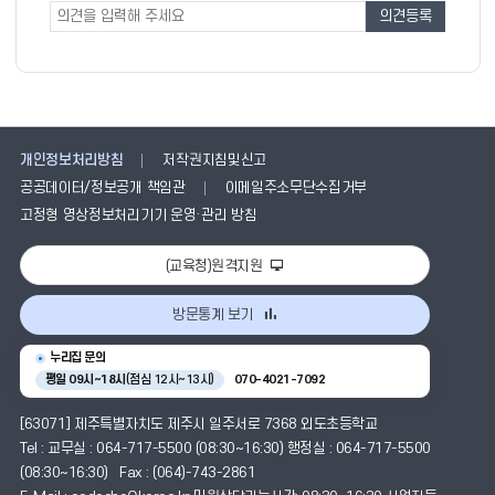
조
사
사
폼
개인정보처리방침
저작권지침및신고
공공데이터/정보공개 책임관
이메일주소무단수집거부
고정형 영상정보처리기기 운영·관리 방침
(교육청)원격지원
방문통계 보기
누리집 문의
평일 09시~18시
(점심 12시~13시)
070-4021-7092
[63071] 제주특별자치도 제주시 일주서로 7368 외도초등학교
Tel : 교무실 : 064-717-5500 (08:30~16:30) 행정실 : 064-717-5500
(08:30~16:30) Fax : (064)-743-2861