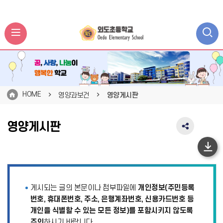
HOME
영양과보건
영양게시판
영양게시판
SNS
공
유
하
영
단
역
펼
이
게시되는 글의 본문이나 첨부파일에
개인정보(주민등록
치
동
기
번호, 휴대폰번호, 주소, 은행계좌번호, 신용카드번호 등
개인을 식별할 수 있는 모든 정보)를 포함시키지 않도록
주의
하시기 바랍니다.