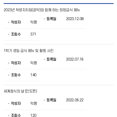
영
2023년 학생자치회(공약)와 함께 하는 희망급식 메뉴
양
게
등록일
2023.12.08
시
작성자
익명
판
목
록
조회수
371
으
로
번
1학기 생일 급식 메뉴 및 활동 사진
호,
제
등록일
2022.07.16
목,
작성자
익명
작
성
조회수
140
자,
등
록
일,
세계음식의 날 (인도편)
조
회
등록일
2022.06.22
작성자
익명
의
정
보
조회수
120