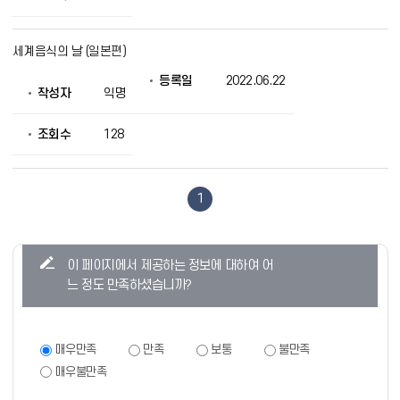
를
제
공
세계음식의 날 (일본편)
등록일
2022.06.22
작성자
익명
조회수
128
1
콘
이 페이지에서 제공하는 정보에 대하여 어
텐
느 정도 만족하셨습니까?
츠
만
족
만
매우만족
만족
보통
불만족
족
도
매우불만족
도
조