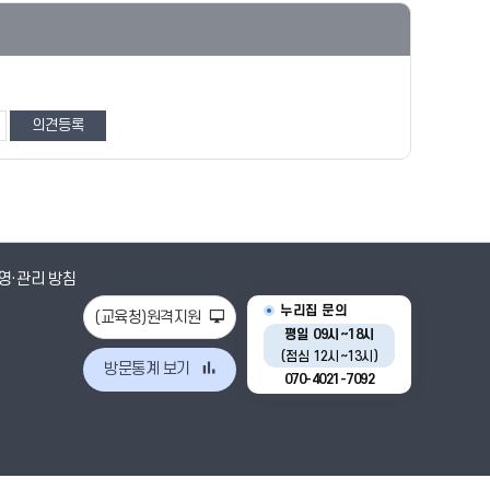
영·관리 방침
누리집 문의
(교육청)원격지원
평일 09시~18시
(점심 12시~13시)
방문통계 보기
070-4021-7092