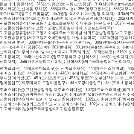
(동문로터리,동문시장)
316(삼양종점)(번대동-삼양종점)
316(삼양종점)(하귀
(제주대학교)(신산마을 주차장)
355(제주시청)
356(영주고등학교)
356(제주대
1(제주대학교)(등교수요맞춤형)
357(월평 회차지)
358(월평 회차지)
370(제
(고산환승정류장(고산1리))(제주버스터미널-고산환승정류장(고산1리))
202(서
(서귀포환승정류장(서귀포등기소))(모슬포우체국,제주조각공원입구)
202(서
(서귀포환승정류장(서귀포등기소))(연동한일시티파크,모슬포우체국)
(서귀포환승정류장(서귀포등기소))(제주버스터미널-서귀포환승정류장(서귀포등기
(서귀포환승정류장(서귀포등기소))(한라병원,대정초등학교)
202-1(한림고)(등
한림체육관 후문)
300(번대동)(삼양동주민센터-번대동)
300(번대동)(신사동-번
(한라대)(제주국제공항6)(심야)
301(번대동)
301(번대동)(삼양동주민센터-번대
(수산회차지)(제주버스터미널-수산회차지)
315(하귀초)
316(번대동)
316(외도
하귀초등학교)
356(수산회차지)(영주고등학교-수산회차지)
356(수산회차지)
수산회차지)
358(하귀초등학교)
370(수산회차지)(제주국제공항6-수산회차지)
도평마을입구)
444(도평마을입구)(신산마을주차장)
444(제주버스터미널)
44
(제주버스터미널)
446(월평 회차지)
446(제주대학교)
446(제주대학교병원)
4
제주시청(아라방면))
451(도리초등학교)
453(도두동)(외도부영2차아파트-도두
(도평마을입구)(제주대학교-도평마을입구)
447(도평마을입구)
452(도리초등학
(제주버스터미널)(고산환승정류장-제주버스터미널)
102(제주버스터미널)(하귀
(제주버스터미널)(하귀환승정류장)
102(제주버스터미널)(하귀환승정류장,제주
(고산환승정류장)(제주버스터미널-고산환승정류장)
102(고산환승정류장)(하귀
(서귀포버스터미널)(외도초등학교-서귀포버스터미널)
102(서귀포버스터미널)(
(서귀포버스터미널)(제주국제공항4,하귀환승정류장)