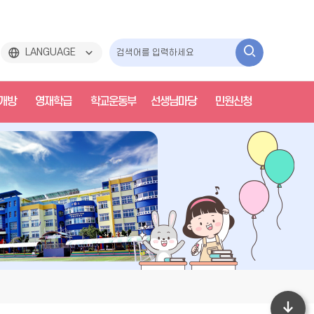
검
LANGUAGE
색
개방
영재학급
학교운동부
선생님마당
민원신청
하
기