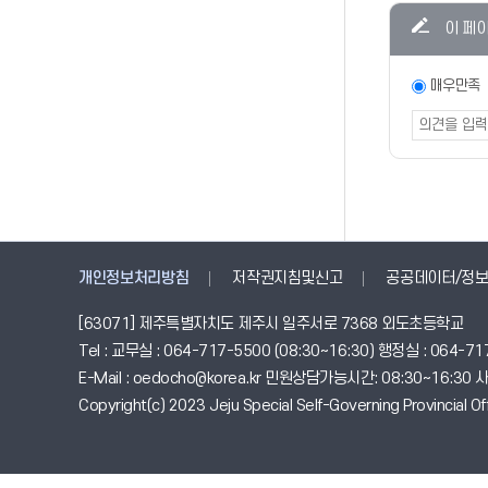
콘텐츠
이 페
만족도
조사
만족도
매우만족
조사
폼
개인정보처리방침
저작권지침및신고
공공데이터/정보
[63071] 제주특별자치도 제주시 일주서로 7368 외도초등학교
Tel : 교무실 : 064-717-5500 (08:30~16:30) 행정실 : 064-717
E-Mail : oedocho@korea.kr 민원상담가능시간: 08:30~16:3
Copyright(c) 2023 Jeju Special Self-Governing Provincial Offi