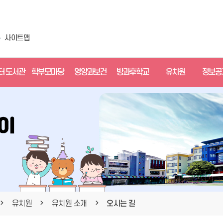
사이트맵
터 도서관
학부모마당
영양과보건
방과후학교
유치원
정보공
유치원
유치원 소개
오시는 길