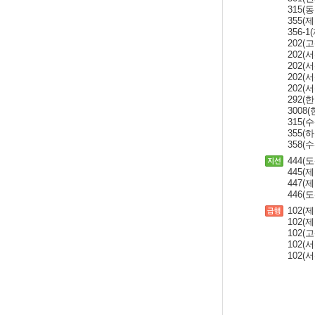
315
355
356-
202
202
202
202
202
292(
3008
315
355(
358(
444(
445
447(
446
102
102
102
102
102