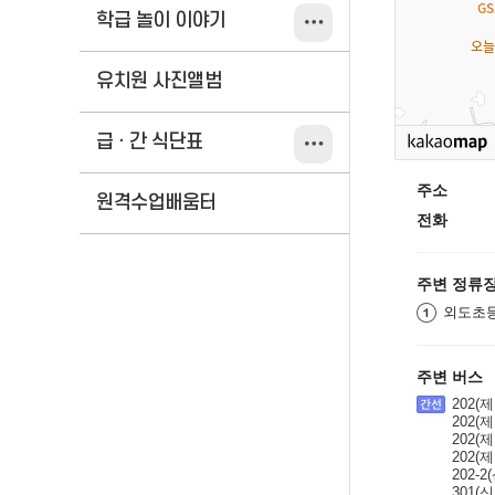
학급 놀이 이야기
유치원 사진앨범
급 · 간 식단표
주소
원격수업배움터
전화
주변 정류
외도초
주변 버스
202
202
202
202
202-
301(