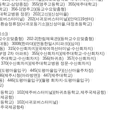
초등학교-삼양종점)
355(영주고등학교)
355(제주대학교)
학교)
356-1(영주고)(등교수요맞춤형)
주대학교병원 정문)
202(고산)(신성마을)
귀포버스터미널)
202(서귀포버스터미널)(안덕119센터)
귀포환승정류장(서귀포등기소))(신성마을,대정초등학교)
소))
하교수요맞춤형)
202-2(한림체육관)(등하교수요맞춤형)
대동)
3008(한라대)(연동한일시티파크)(심야)
동)
315(수산회차지)(국제여객선터미널-수산회차지)
부영 2차 아파트)
355(수산회차지)(제주대학교-수산회차지)
(제주대학교-수산회차지)
356(하귀초)
357(수산회차지)
370(수산회차지)(제주대학교병원 정문-수산회차지)
5(도평마을입구)
445(도평마을입구)(신산마을주차장)
46(제주시청(아라방면))
447(제주대학교)
동)
446(도평마을입구)(월평 회차지-도평마을입구)
교)
초등학교)
102(제주버스터미널)(하귀초등학교,제주국제공항)
국제공항)
초등학교)
102(서귀포버스터미널)
제주국제공항4)