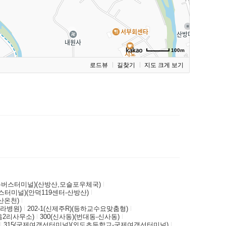
100m
로드뷰
길찾기
지도 크게 보기
제주버스터미널)(산방산,모슬포우체국)
버스터미널)(안덕119센터-산방산)
산온천)
한라병원)
202-1(신제주R)(등하교수요맞춤형)
음2리사무소)
300(신사동)(번대동-신사동)
315(국제여객선터미널)(외도초등학교-국제여객선터미널)