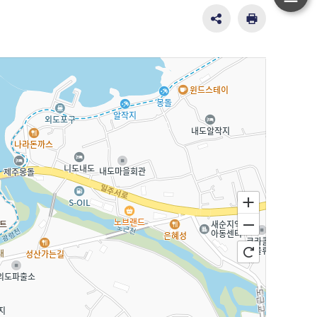
하
단
SNS
인
공
쇄
이
유
동
영
역
펼
치
기