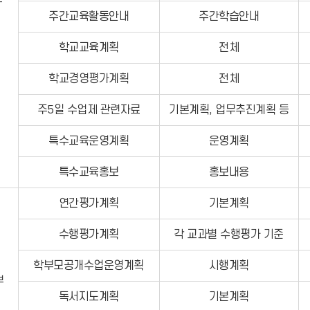
부
주간교육활동안내
주간학습안내
학교교육계획
전체
학교경영평가계획
전체
주5일 수업제 관련자료
기본계획, 업무추진계획 등
특수교육운영계획
운영계획
특수교육홍보
홍보내용
연간평가계획
기본계획
수행평가계획
각 교과별 수행평가 기준
학부모공개수업운영계획
시행계획
부
독서지도계획
기본계획