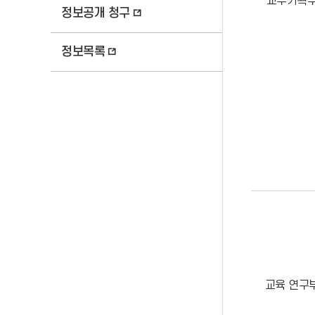
교무기획
정보공개 청구
표
목
록
정보목록
및
공
표
기
준
교육 연구