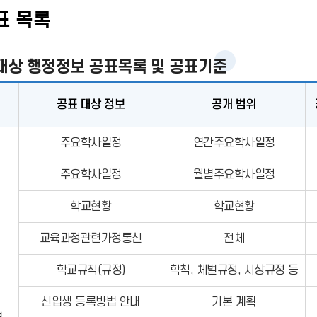
표 목록
상 행정정보 공표목록 및 공표기준
공표 대상 정보
공개 범위
주요학사일정
연간주요학사일정
주요학사일정
월별주요학사일정
학교현황
학교현황
교육과정관련가정통신
전체
학교규직(규정)
학칙, 체벌규정, 시상규정 등
신입생 등록방법 안내
기본 계획