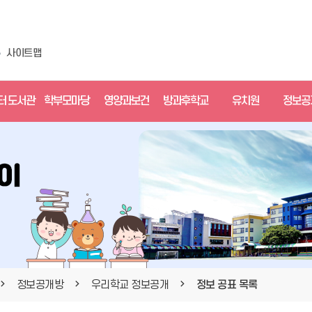
사이트맵
터 도서관
학부모마당
영양과보건
방과후학교
유치원
정보공
정보공개방
우리학교 정보공개
정보 공표 목록