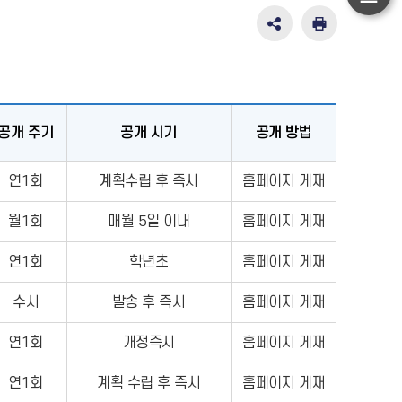
하
단
SNS
인
공
쇄
이
유
동
영
역
펼
공개 주기
공개 시기
공개 방법
치
기
연1회
계획수립 후 즉시
홈페이지 게재
월1회
매월 5일 이내
홈페이지 게재
연1회
학년초
홈페이지 게재
수시
발송 후 즉시
홈페이지 게재
연1회
개정즉시
홈페이지 게재
연1회
계획 수립 후 즉시
홈페이지 게재