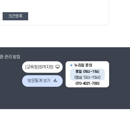
영·관리 방침
누리집 문의
(교육청)원격지원
평일 09시~18시
(점심 12시~13시)
방문통계 보기
070-4021-7092