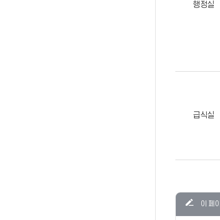
행정실
급식실
콘텐츠
이 페
만족도