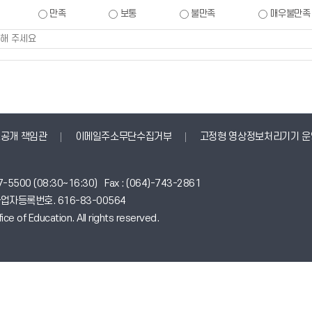
만족
보통
불만족
매우불만족
공개 책임관
이메일주소무단수집거부
고정형 영상정보처리기기 운
-5500 (08:30~16:30) Fax : (064)-743-2861
0 사업자등록번호. 616-83-00564
ce of Education. All rights reserved.