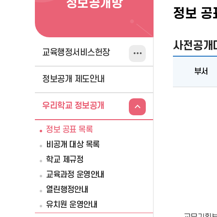
정보공개방
정보 공
사전공개대
교육행정서비스헌장
부서
정보공개 제도안내
사
전
우리학교 정보공개
공
개
정보 공표 목록
대
비공개 대상 목록
상
학교 제규정
행
교육과정 운영안내
정
열린행정안내
정
보
유치원 운영안내
공