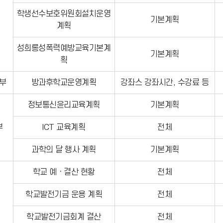
학생선수보호위원회설치운영
기본계획
계획
성희롱성폭력예방교육기본계
기본계획
획
부
방과후학교운영계획
강좌스 강좌시간, 수강료 등
정보통신윤리교육계획
기본계획
부
ICT 교육계획
전체
과학의 달 행사 계획
기본계획
학교 예ㆍ결산 현황
전체
학교발전기금 운용 계획
전체
학교발전기금회계 결산
전체