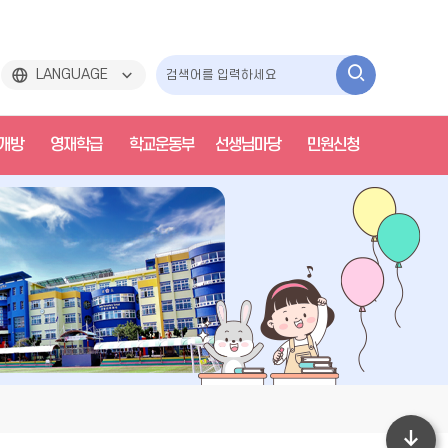
검
LANGUAGE
색
개방
영재학급
학교운동부
선생님마당
민원신청
하
기