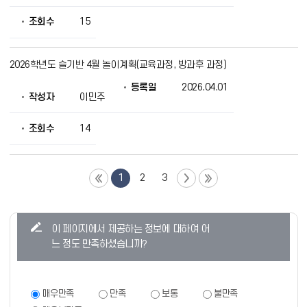
조회수
15
2026학년도 슬기반 4월 놀이계획(교육과정, 방과후 과정)
등록일
2026.04.01
작성자
이민주
조회수
14
1
2
3
콘
이 페이지에서 제공하는 정보에 대하여 어
텐
느 정도 만족하셨습니까?
츠
만
족
만
매우만족
만족
보통
불만족
족