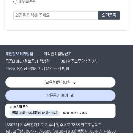
도
매우불만족
도
조
조
사
사
폼
개인정보처리방침
저작권지침및신고
공공데이터/정보공개 책임관
이메일주소무단수집거부
고정형 영상정보처리기기 운영·관리 방침
(교육청)원격지원
방문통계 보기
누리집 문의
평일 09시~18시
(점심 12시~13시)
070-4021-7092
[63071] 제주특별자치도 제주시 일주서로 7368 외도초등학교
Tel : 교무실 : 064-717-5500 (08:30~16:30) 행정실 : 064-717-5500