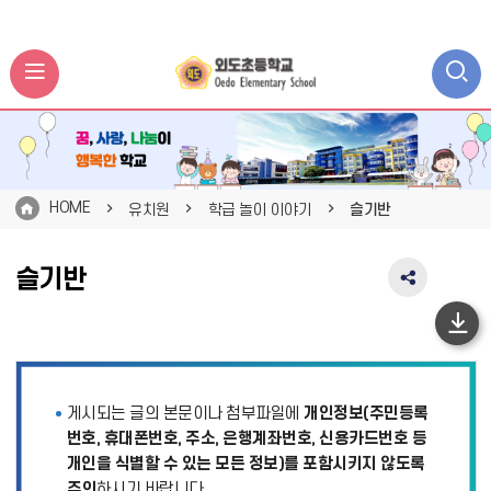
HOME
유치원
학급 놀이 이야기
슬기반
슬기반
SNS
공
유
하
영
단
역
펼
이
게시되는 글의 본문이나 첨부파일에
개인정보(주민등록
치
동
기
번호, 휴대폰번호, 주소, 은행계좌번호, 신용카드번호 등
개인을 식별할 수 있는 모든 정보)를 포함시키지 않도록
주의
하시기 바랍니다.