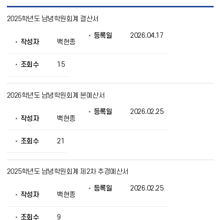
법
2025학년도 남녕학원회계 결산서
인
회
등록일
2026.04.17
계
작성자
백현종
목
록
으
조회수
15
로
번
호,
2026학년도 남녕학원회계 본예산서
제
목,
등록일
2026.02.25
작
작성자
백현종
성
자,
조회수
21
등
록
일,
조
2025학년도 남녕학원회계 제2차 추경예산서
회
의
등록일
2026.02.25
작성자
백현종
정
보
를
조회수
9