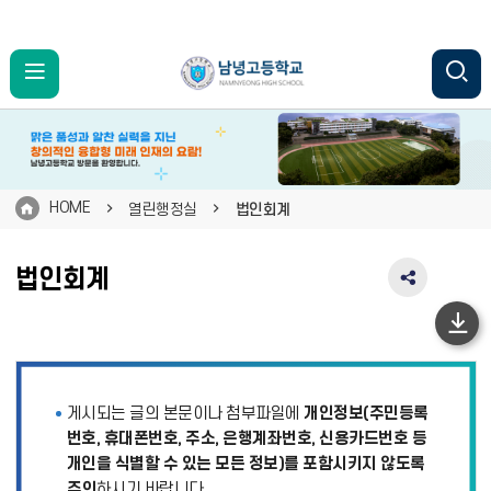
HOME
열린행정실
법인회계
법인회계
SNS
공
유
하
영
단
역
펼
이
게시되는 글의 본문이나 첨부파일에
개인정보(주민등록
치
동
기
번호, 휴대폰번호, 주소, 은행계좌번호, 신용카드번호 등
개인을 식별할 수 있는 모든 정보)를 포함시키지 않도록
주의
하시기 바랍니다.