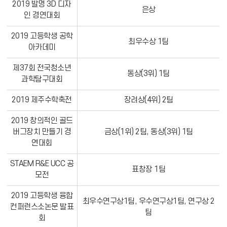
2019 발명 3D 디자
은상
인 경연대회
2019 고등학생 공학
최우수상 1팀
아카데미
제37회 전국청소년
동상(3위) 1팀
과학탐구대회
2019 제주수학축전
장려상(4위) 2팀
2019 창의적인 골드
버그장치 만들기 경
금상(1위) 2팀, 동상(3위) 1팀
연대회
STAEM R&E UCC 공
표창장 1팀
모전
2019 고등학생 융합
최우수연구상1팀, 우수연구상1팀, 연구상 2
컨퍼런스소논문 발표
팀
회