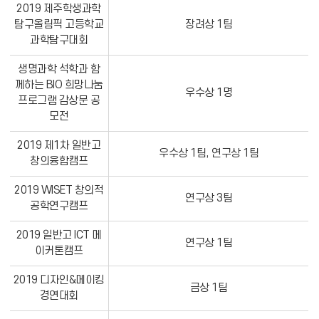
2019 제주학생과학
교
탐구올림픽 고등학교
장려상 1팀
외
과학탐구대회
수
상
생명과학 석학과 함
실
께하는 BIO 희망나눔
우수상 1명
적
프로그램 감상문 공
을
모전
나
2019 제1차 일반고
타
우수상 1팀, 연구상 1팀
창의융합캠프
낸
표
2019 WISET 창의적
입
연구상 3팀
공학연구캠프
니
다
2019 일반고 ICT 메
연구상 1팀
이커톤캠프
2019 디자인&메이킹
금상 1팀
경연대회