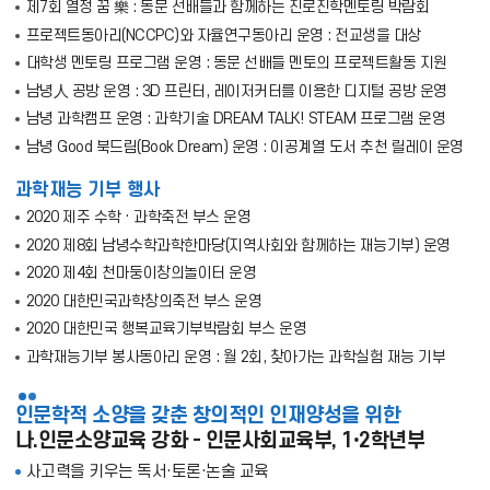
제7회 열정 꿈 樂 : 동문 선배들과 함께하는 진로진학멘토링 박람회
프로젝트동아리(NCCPC)와 자율연구동아리 운영 : 전교생을 대상
대학생 멘토링 프로그램 운영 : 동문 선배들 멘토의 프로젝트활동 지원
남녕人 공방 운영 : 3D 프린터, 레이저커터를 이용한 디지털 공방 운영
남녕 과학캠프 운영 : 과학기술 DREAM TALK! STEAM 프로그램 운영
남녕 Good 북드림(Book Dream) 운영 : 이공계열 도서 추천 릴레이 운영
과학재능 기부 행사
2020 제주 수학 · 과학축전 부스 운영
2020 제8회 남녕수학과학한마당(지역사회와 함께하는 재능기부) 운영
2020 제4회 천마둥이창의놀이터 운영
2020 대한민국과학창의축전 부스 운영
2020 대한민국 행복교육기부박람회 부스 운영
과학재능기부 봉사동아리 운영 : 월 2회, 찾아가는 과학실험 재능 기부
인문학적 소양을 갖춘 창의적인 인재양성을 위한
나.인문소양교육 강화 - 인문사회교육부, 1∙2학년부
사고력을 키우는 독서·토론·논술 교육