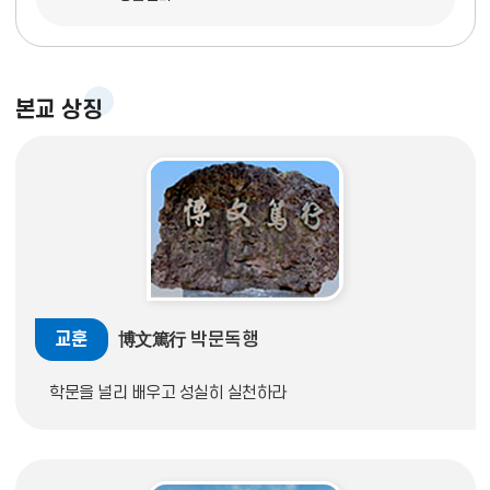
본교 상징
교훈
博文篤行 박문독행
학문을 널리 배우고 성실히 실천하라