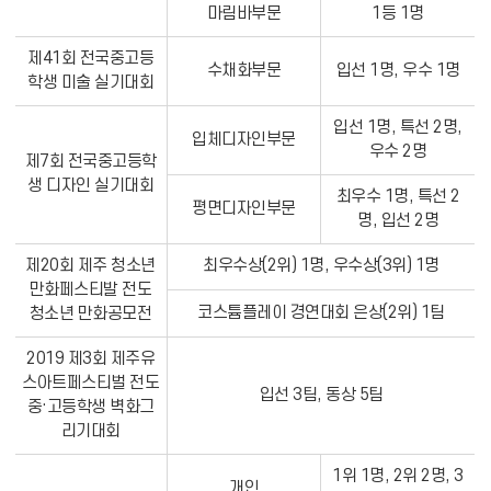
마림바부문
1등 1명
제41회 전국중고등
수채화부문
입선 1명, 우수 1명
학생 미술 실기대회
입선 1명, 특선 2명,
입체디자인부문
우수 2명
제7회 전국중고등학
생 디자인 실기대회
최우수 1명, 특선 2
평면디자인부문
명, 입선 2명
제20회 제주 청소년
최우수상(2위) 1명, 우수상(3위) 1명
만화페스티발 전도
코스튬플레이 경연대회 은상(2위) 1팀
청소년 만화공모전
2019 제3회 제주유
스아트페스티벌 전도
입선 3팀, 동상 5팀
중·고등학생 벽화그
리기대회
1위 1명, 2위 2명, 3
개인