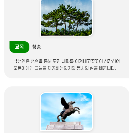
교목
청송
남녕인은 청송을 통해 모진 세파를 이겨내고꿋꿋이 성장하여
모든이에게 그늘을 제공하는의지와 봉사의 삶을 배웁니다.