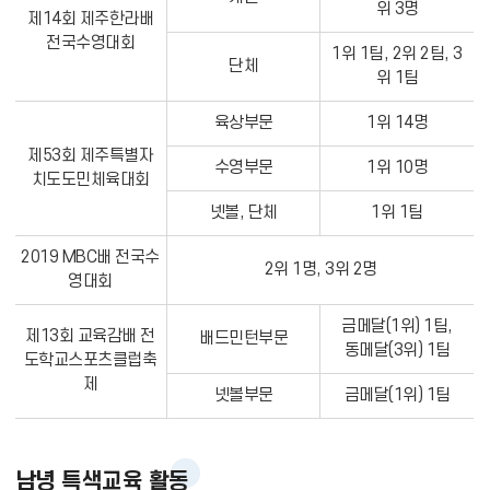
위 3명
제14회 제주한라배
전국수영대회
1위 1팀, 2위 2팀, 3
단체
위 1팀
육상부문
1위 14명
제53회 제주특별자
수영부문
1위 10명
치도도민체육대회
넷볼, 단체
1위 1팀
2019 MBC배 전국수
2위 1명, 3위 2명
영대회
금메달(1위) 1팀,
제13회 교육감배 전
배드민턴부문
동메달(3위) 1팀
도학교스포츠클럽축
제
넷볼부문
금메달(1위) 1팀
남녕 특색교육 활동