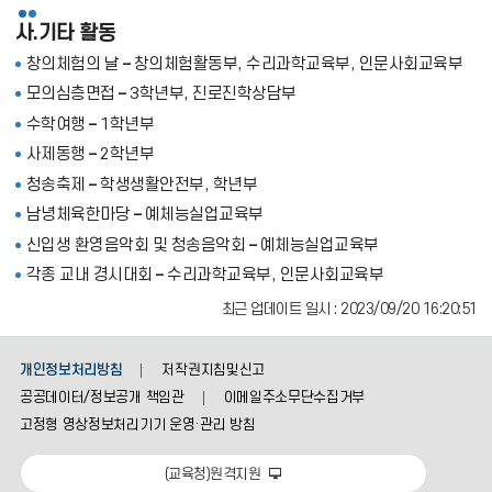
사.기타 활동
창의체험의 날 – 창의체험활동부, 수리과학교육부, 인문사회교육부
모의심층면접 – 3학년부, 진로진학상담부
수학여행 – 1학년부
사제동행 – 2학년부
청송축제 – 학생생활안전부, 학년부
남녕체육한마당 – 예체능실업교육부
신입생 환영음악회 및 청송음악회 – 예체능실업교육부
각종 교내 경시대회 – 수리과학교육부, 인문사회교육부
최근 업데이트 일시 : 2023/09/20 16:20:51
개인정보처리방침
저작권지침및신고
공공데이터/정보공개 책임관
이메일주소무단수집거부
고정형 영상정보처리기기 운영·관리 방침
(교육청)원격지원