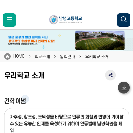
HOME
학교소개
입학안내
우리학교 소개
우리학교 소개
SNS
공
유
하
영
단
건학이념
역
펼
이
치
동
자주성, 창조성, 도덕성을 바탕으로 인류의 화합과 번영에 기여할
기
수 있는 유능한 인재를 육성하기 위하여 연동벌에 남녕학원을 세
워