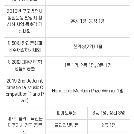
2019년 무오법정사
항일운동 발상지 활
은상 1명, 동상 1명
성화 사업 독후감 경
진대회
제58회 탐라문화제
한라상(2위) 1팀
제주어말하기대회
제28회 제주전국학
1등 1명, 2등 1명, 3등 1명
생음악콩쿨
2019 2nd JeJu Int
ernational Music C
Honorable Mention Prize Winner 1명
ompetition(Piano P
art)
피아노부문
3등 1명, 장려 3명
제7회 음악교육신문
제주지사 전국 콩쿠
클라리넷부문
2등 1명
르