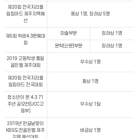
제20회 전국지리올
림피아드 제주지역예
동상 1명, 장려상 5명
선
미술부문
장려상 1명
제5회 학생4.3문예대
회
문학(산문)부문
장려상 1명
2019 고등학생 통일
우수상 1명
골든벨 제주대회
제20회 전국지리올
동상 1명
림피아드 전국대회
청소년이 본 4.3 71
주년 공모전(UCC고
우수상 1팀
등부)
2019년 한글날맞이
KBS도전골든벨 제주
버금상 1명
지역 예선대회