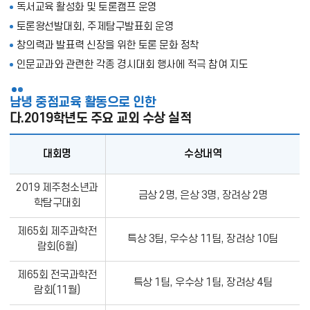
독서교육 활성화 및 토론캠프 운영
토론왕선발대회, 주제탐구발표회 운영
창의력과 발표력 신장을 위한 토론 문화 정착
인문교과와 관련한 각종 경시대회 행사에 적극 참여 지도
남녕 중점교육 활동으로 인한
다.2019학년도 주요 교외 수상 실적
대회명
수상내역
2
2019 제주청소년과
금상 2명, 은상 3명, 장려상 2명
0
학탐구대회
1
9
제65회 제주과학전
특상 3팀, 우수상 11팀, 장려상 10팀
학
람회(6월)
년
제65회 전국과학전
도
특상 1팀, 우수상 1팀, 장려상 4팀
람회(11월)
주
요