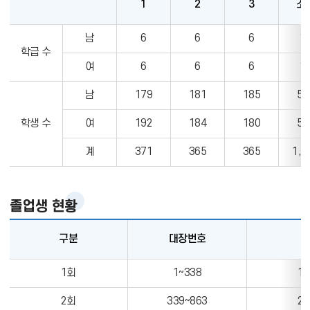
1
2
3
소
재
남
6
6
6
1
학
학급 수
생
여
6
6
6
1
현
남
179
181
185
54
황
을
학생 수
여
192
184
180
55
나
타
계
371
365
365
1,1
낸
표
입
졸업생 현황
니
다
구분
대장번호
졸
1회
1~338
16
업
생
2회
339~863
29