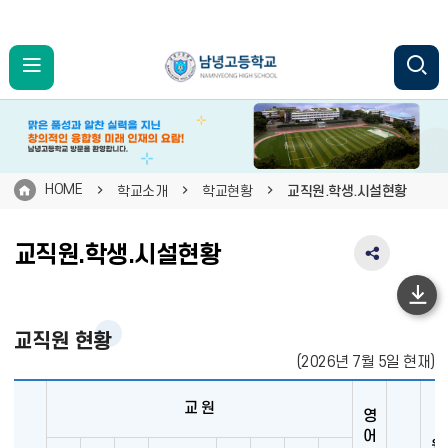
HOME
학교소개
학교현황
교직원.학생.시설현황
교직원.학생.시설현황
SNS
공
유
하
영
단
교직원 현황
역
펼
이
(2026년 7월 5일 현재)
치
동
기
교 원
영
어
원