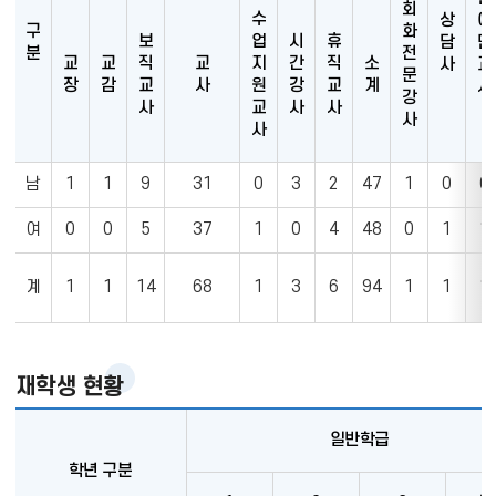
회
수
상
어
구
화
보
업
시
휴
담
민
분
전
교
교
직
교
지
간
직
소
사
교
문
장
감
교
사
원
강
교
계
사
강
사
교
사
사
사
사
교
남
1
1
9
31
0
3
2
47
1
0
0
직
원
여
0
0
5
37
1
0
4
48
0
1
1
현
황
계
1
1
14
68
1
3
6
94
1
1
1
을
나
타
낸
재학생 현황
표
입
일반학급
니
학년 구분
다