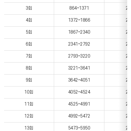
현
3회
864~1371
28
황
을
4회
1372~1866
27
나
타
5회
1867~2340
26
낸
표
6회
2341~2792
24
입
니
7회
2793~3220
23
다
8회
3221~3641
23
9회
3642~4051
22
10회
4052~4524
27
11회
4525~4991
25
12회
4992~5472
28
13회
5473~5950
26