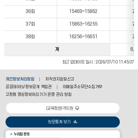
36회
15469~15862
20
37회
15863~16255
20
38회
16256~16651
20
계
8,8
최근 업데이트 일시 : 2026/07/10 11:45:07
개인정보처리방침
저작권지침및신고
공공데이터/정보공개 책임관
이메일주소무단수집거부
고정형 영상정보처리기기 운영·관리 방침
(교육청)원격지원
방문통계 보기
누리집 문의