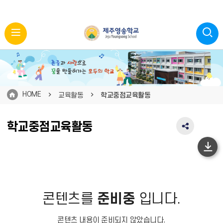
HOME
교육활동
학교중점교육활동
학교중점교육활동
SNS
공
유
하
영
단
역
펼
이
치
동
콘텐츠를
준비중
입니다.
기
콘텐츠 내용이 준비되지 않았습니다.