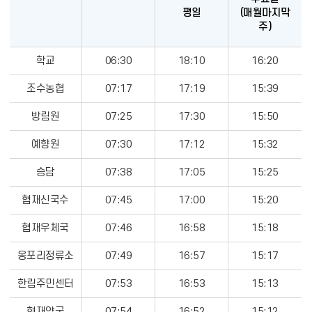
평일
(매월마지막
주)
승
학교
06:30
18:10
16:20
․
하
조수농협
07:17
17:19
15:39
차
방림원
07:25
17:30
15:50
지
점,
예향원
07:30
17:12
15:32
등
교
승담
07:38
17:05
15:25
시
간,
협재신국수
07:45
17:00
15:20
하
협재우체국
07:46
16:58
15:18
교
시
옹포리정류소
07:49
16:57
15:17
간,
평
한림주민센터
07:53
16:53
15:13
일,
수
현재약국
07:54
16:52
15:12