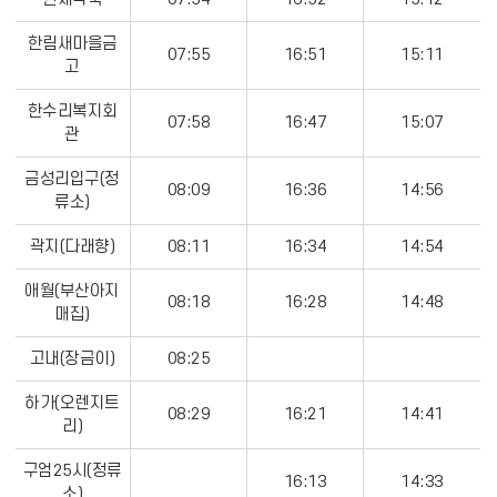
요
한림새마을금
일
07:55
16:51
15:11
고
(매
월
한수리복지회
07:58
16:47
15:07
마
관
지
막
금성리입구(정
08:09
16:36
14:56
류소)
주)
의
곽지(다래향)
08:11
16:34
14:54
정
보
애월(부산아지
08:18
16:28
14:48
를
매집)
포
함
고내(장금이)
08:25
한
하가(오렌지트
표
08:29
16:21
14:41
리)
입
니
구엄25시(정류
16:13
14:33
다.
소)