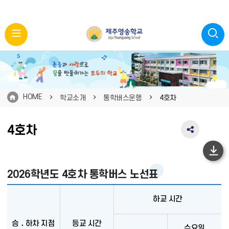
HOME
학교소개
통학버스운행
4호차
4호차
SNS
공
유
하
영
단
2026학년도 4호차 통학버스 노선표
역
펼
이
치
하교 시간
동
기
승 ․ 하차 지점
등교 시간
수요일