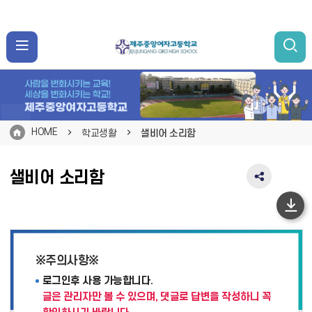
HOME
학교생활
샐비어 소리함
샐비어 소리함
SNS
공
유
하
영
단
역
펼
이
※주의사항※
치
동
기
로그인후 사용 가능합니다.
글은 관리자만 볼 수 있으며, 댓글로 답변을 작성하니 꼭