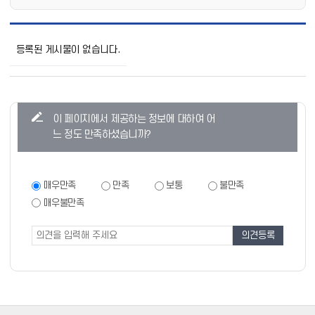
샐
비
등록된 게시물이 없습니다.
어
소
리
함
목
콘
이 페이지에서 제공하는 정보에 대하여 어
록
텐
으
느 정도 만족하셨습니까?
로
츠
번
만
호,
제
족
만
매우만족
만족
보통
불만족
목,
족
도
매우불만족
작
도
조
성
조
자,
사
사
등
폼
록
일,
조
회
의