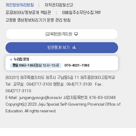
정
개인정보처리방침
저작권지침및신고
보
공공데이터/정보공개 책임관
이메일주소무단수집거부
를
제
고정형 영상정보처리기기 운영·관리 방침
공
(교육청)원격지원
방문통계 보기
누리집 문의
평일 09시~18시
(점심 12시~13시)
070-4021-7092
(63231) 제주특별자치도 제주시 구남동5길 11 제주중앙여자고등학교
Tel : 교무실 : 064)717-3100 행정실 : 064)717-3100 Fax :
064)717-3110
E-Mail : jungangyeogo@korea.kr 사업자등록번호. 616-83-03348
Copyright(c) 2023 Jeju Special Self-Governing Provincial Office of
Education. All rights reserved.