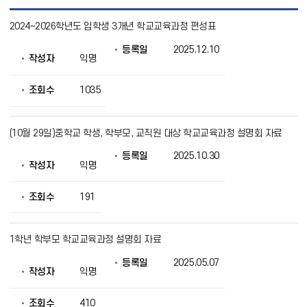
교
2024~2026학년도 입학생 3개년 학교교육과정 편성표
육
과
등록일
2025.12.10
정
작성자
익명
운
영
목
조회수
1035
록
으
로
(10월 29일)중학교 학생, 학부모, 교직원 대상 학교교육과정 설명회 자료
번
호,
등록일
2025.10.30
제
작성자
익명
목,
작
조회수
191
성
자,
등
록
1학년 학부모 학교교육과정 설명회 자료
일,
조
등록일
2025.05.07
작성자
익명
회
의
정
조회수
410