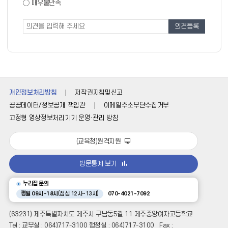
도
매우불만족
도
조
조
사
사
폼
개인정보처리방침
저작권지침및신고
공공데이터/정보공개 책임관
이메일주소무단수집거부
고정형 영상정보처리기기 운영·관리 방침
(교육청)원격지원
방문통계 보기
누리집 문의
평일 09시~18시
(점심 12시~13시)
070-4021-7092
(63231) 제주특별자치도 제주시 구남동5길 11 제주중앙여자고등학교
Tel : 교무실 : 064)717-3100 행정실 : 064)717-3100 Fax :