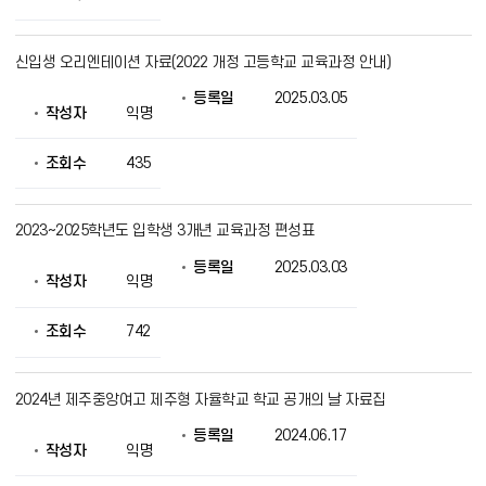
보
를
제
신입생 오리엔테이션 자료(2022 개정 고등학교 교육과정 안내)
공
등록일
2025.03.05
작성자
익명
조회수
435
2023~2025학년도 입학생 3개년 교육과정 편성표
등록일
2025.03.03
작성자
익명
조회수
742
2024년 제주중앙여고 제주형 자율학교 학교 공개의 날 자료집
등록일
2024.06.17
작성자
익명