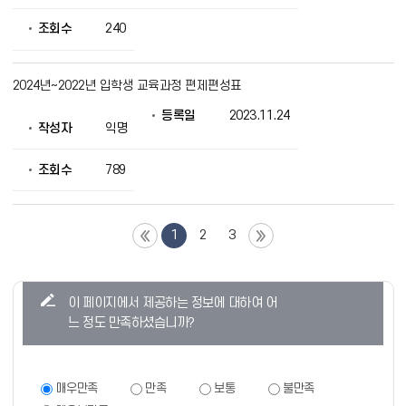
조회수
240
2024년~2022년 입학생 교육과정 편제편성표
등록일
2023.11.24
작성자
익명
조회수
789
1
2
3
콘
이 페이지에서 제공하는 정보에 대하여 어
텐
느 정도 만족하셨습니까?
츠
만
족
만
매우만족
만족
보통
불만족
족