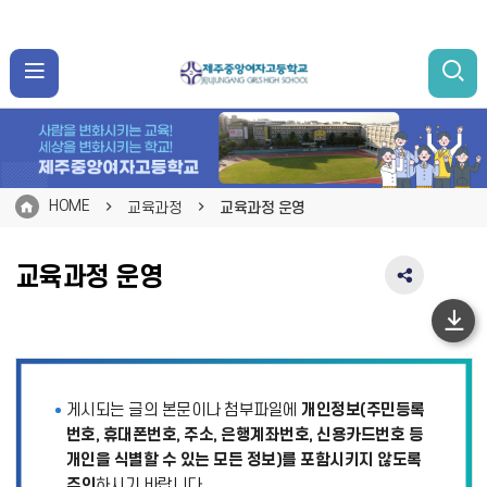
HOME
교육과정
교육과정 운영
교육과정 운영
SNS
공
유
하
영
단
역
펼
이
게시되는 글의 본문이나 첨부파일에
개인정보(주민등록
치
동
기
번호, 휴대폰번호, 주소, 은행계좌번호, 신용카드번호 등
개인을 식별할 수 있는 모든 정보)를 포함시키지 않도록
주의
하시기 바랍니다.