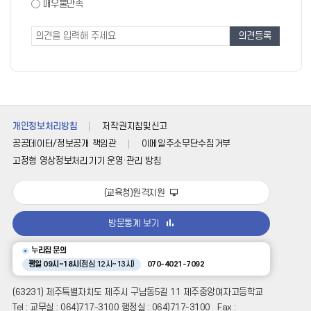
도
매우불만족
도
조
조
사
사
폼
개인정보처리방침
저작권지침및신고
공공데이터/정보공개 책임관
이메일주소무단수집거부
고정형 영상정보처리기기 운영·관리 방침
(교육청)원격지원
방문통계 보기
누리집 문의
평일 09시~18시
(점심 12시~13시)
070-4021-7092
(63231) 제주특별자치도 제주시 구남동5길 11 제주중앙여자고등학교
Tel : 교무실 : 064)717-3100 행정실 : 064)717-3100 Fax :