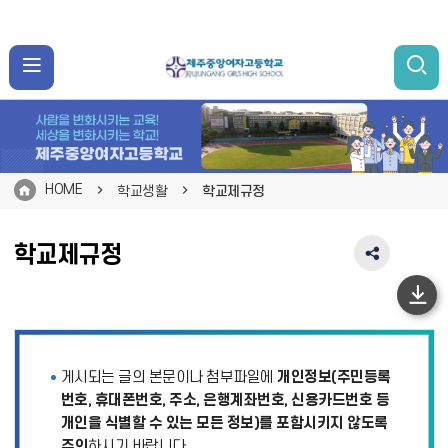
HOME
학교생활
학교제규정
학교제규정
SNS
공
유
하
영
단
역
펼
이
게시되는 글의 본문이나 첨부파일에
개인정보(주민등록
치
동
기
번호, 휴대폰번호, 주소, 은행계좌번호, 신용카드번호 등
개인을 식별할 수 있는 모든 정보)를 포함시키지 않도록
주의
하시기 바랍니다.