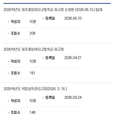
학
2026학년도 제주중앙여자고등학교 제규정 수정본 (2026.06.10.) 탑재
교
제
등록일
2026.06.10
규
작성자
익명
정
목
록
조회수
209
으
로
번
2026학년도 제주중앙여자고등학교 제규정
호,
제
등록일
2026.04.27
목,
작성자
익명
작
성
조회수
161
자,
등
록
일,
2026학년도 학업성적관리규정(2026. 3. 16.)
조
회
등록일
2026.03.24
작성자
익명
의
정
보
조회수
140