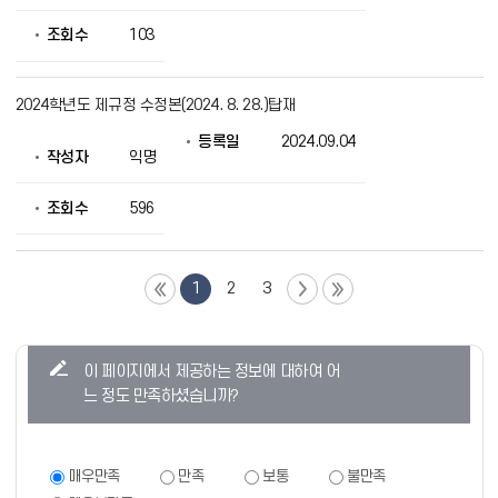
조회수
103
2024학년도 제규정 수정본(2024. 8. 28.)탑재
등록일
2024.09.04
작성자
익명
조회수
596
1
2
3
콘
이 페이지에서 제공하는 정보에 대하여 어
텐
느 정도 만족하셨습니까?
츠
만
족
만
매우만족
만족
보통
불만족
족