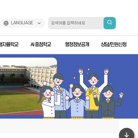
검
LANGUAGE
색
형자율학교
AI 중점학교
행정정보공개
상담/민원신청
하
기