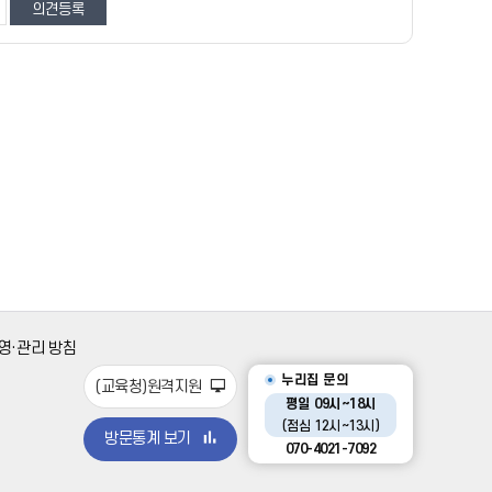
영·관리 방침
누리집 문의
(교육청)원격지원
평일 09시~18시
(점심 12시~13시)
방문통계 보기
070-4021-7092