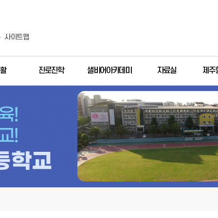
사이트맵
활
진로진학
샐비어아카데미
자료실
제주