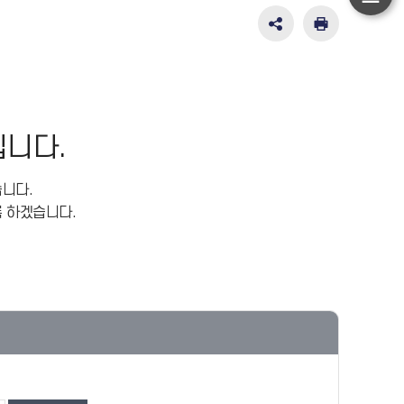
하
단
SNS
인
공
쇄
이
유
동
영
역
펼
니다.
치
기
니다.
 하겠습니다.