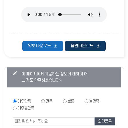
악보다운로드
음원다운로드
콘
이 페이지에서 제공하는 정보에 대하여 어
텐
느 정도 만족하셨습니까?
츠
만
족
만
매우만족
만족
보통
불만족
족
도
매우불만족
도
조
조
사
사