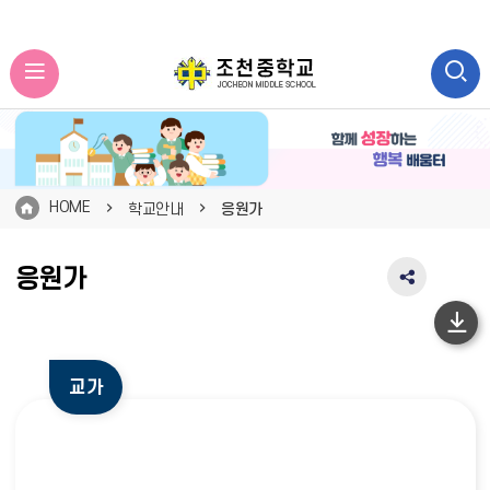
HOME
학교안내
응원가
응원가
SNS
공
유
하
영
단
역
교가
펼
이
치
동
기