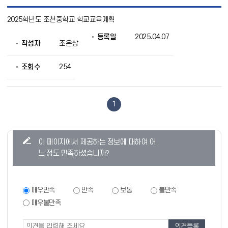
학
2025학년도 조천중학교 학교교육계획
교
교
등록일
2025.04.07
육
작성자
조은상
계
획
목
조회수
254
록
으
로
번
1
호,
제
목,
콘
작
이 페이지에서 제공하는 정보에 대하여 어
텐
성
느 정도 만족하셨습니까?
자,
츠
등
만
록
일,
족
만
매우만족
만족
보통
불만족
조
족
도
매우불만족
회
도
의
조
조
정