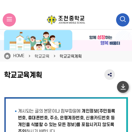
HOME
학교교육
학교교육계획
학교교육계획
SNS
공
유
하
영
단
역
펼
이
게시되는 글의 본문이나 첨부파일에
개인정보(주민등록
치
동
기
번호, 휴대폰번호, 주소, 은행계좌번호, 신용카드번호 등
개인을 식별할 수 있는 모든 정보)를 포함시키지 않도록
주의
하시기 바랍니다.