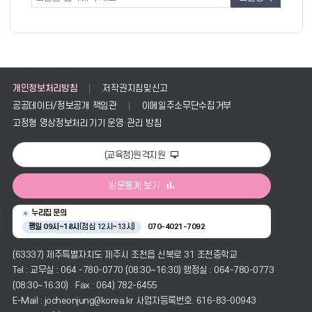
사
사
보
폼
를
제
공
개인정보처리방침
저작권지침및신고
공공데이터/정보공개 책임관
이메일주소무단수집거부
고정형 영상정보처리기기 운영·관리 방침
(교육청)원격지원
방문통계 보기
누리집 문의
평일 09시~18시
(점심 12시~13시)
070-4021-7092
(63337) 제주특별자치도 제주시 조천읍 신북로 31 조천중학교
Tel : 교무실 : 064 -780-0770 (08:30~16:30) 행정실 : 064-780-0773
(08:30~16:30) Fax : 064) 782-6455
E-Mail : jocheonjung@korea.kr 사업자등록번호. 616-83-00943