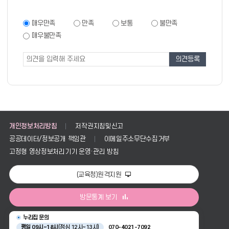
만
족
만
매우만족
만족
보통
불만족
족
도
매우불만족
도
조
조
사
사
폼
개인정보처리방침
저작권지침및신고
공공데이터/정보공개 책임관
이메일주소무단수집거부
고정형 영상정보처리기기 운영·관리 방침
(교육청)원격지원
방문통계 보기
누리집 문의
평일 09시~18시
(점심 12시~13시)
070-4021-7092