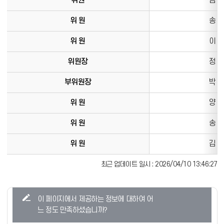
위원
김 태
위 원
송 향
위 원
이 동
위원장
정 경
부위원장
박 성
위 원
양 용
위 원
송 현
위 원
김 지
최근 업데이트 일시 : 2026/04/10 13:46:27
콘
이 페이지에서 제공하는 정보에 대하여 어
텐
느 정도 만족하셨습니까?
츠