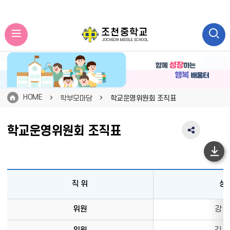
HOME
학부모마당
학교운영위원회 조직표
학교운영위원회 조직표
SNS
공
유
하
영
단
역
직 위
성 
펼
이
치
동
조
기
위원
강 승
직
표