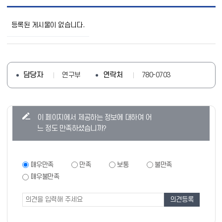
행
사
등록된 게시물이 없습니다.
및
프
로
그
램
목
담당자
연락처
연구부
780-0703
록
으
로
번
콘
이 페이지에서 제공하는 정보에 대하여 어
호,
텐
제
느 정도 만족하셨습니까?
목,
츠
작
만
성
족
자,
만
매우만족
만족
보통
불만족
등
족
도
매우불만족
록
도
조
일,
조
조
사
사
회
폼
의