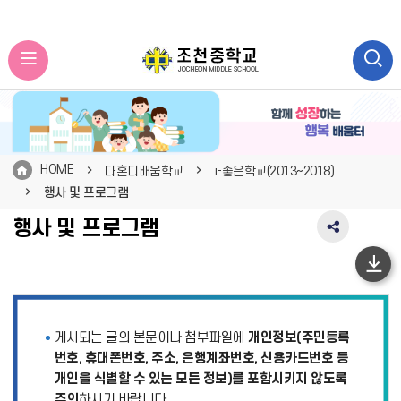
HOME
다혼디배움학교
i-좋은학교(2013~2018)
행사 및 프로그램
행사 및 프로그램
SNS
공
유
하
영
단
역
펼
이
게시되는 글의 본문이나 첨부파일에
개인정보(주민등록
치
동
기
번호, 휴대폰번호, 주소, 은행계좌번호, 신용카드번호 등
개인을 식별할 수 있는 모든 정보)를 포함시키지 않도록
주의
하시기 바랍니다.