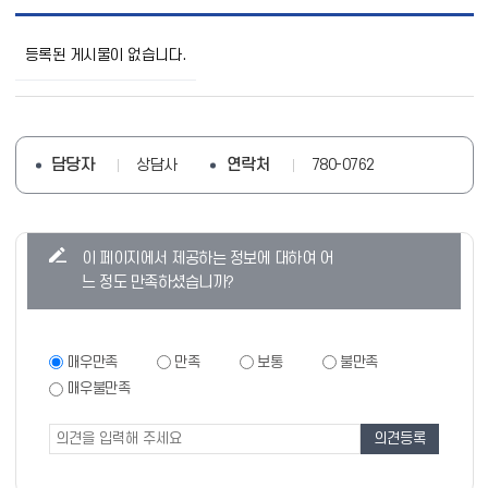
W
e
등록된 게시물이 없습니다.
e
C
l
a
s
s
담당자
연락처
상담사
780-0762
상
담
신
청
콘
이 페이지에서 제공하는 정보에 대하여 어
목
텐
록
느 정도 만족하셨습니까?
으
츠
로
만
번
족
호,
만
매우만족
만족
보통
불만족
제
족
도
매우불만족
목,
도
조
작
조
성
사
사
자,
폼
등