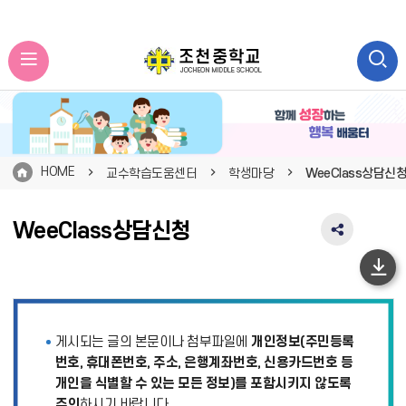
HOME
교수학습도움센터
학생마당
WeeClass상담신
WeeClass상담신청
SNS
공
유
하
영
단
역
펼
이
게시되는 글의 본문이나 첨부파일에
개인정보(주민등록
치
동
기
번호, 휴대폰번호, 주소, 은행계좌번호, 신용카드번호 등
개인을 식별할 수 있는 모든 정보)를 포함시키지 않도록
주의
하시기 바랍니다.