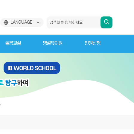
검
LANGUAGE
색
돌봄교실
병설유치원
민원신청
하
기