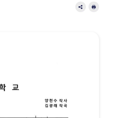
SNS
인
공
쇄
유
영
역
펼
치
기