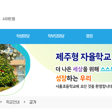
사이트맵
학생마당
학부모마당
행정
학교안내
교가