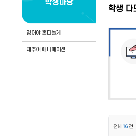
학생마당
학생 다
영어야 혼디놀게
제주어 애니메이션
전체
16
건