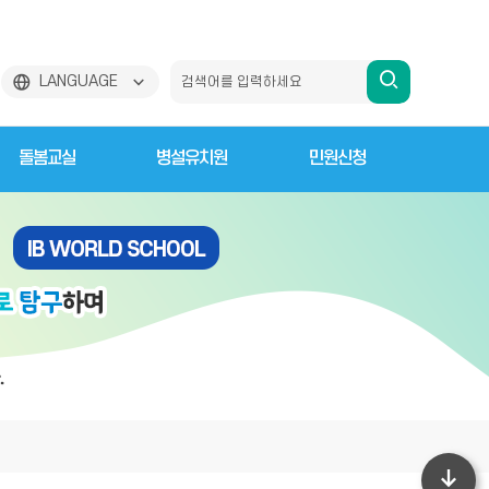
검
LANGUAGE
색
돌봄교실
병설유치원
민원신청
하
기