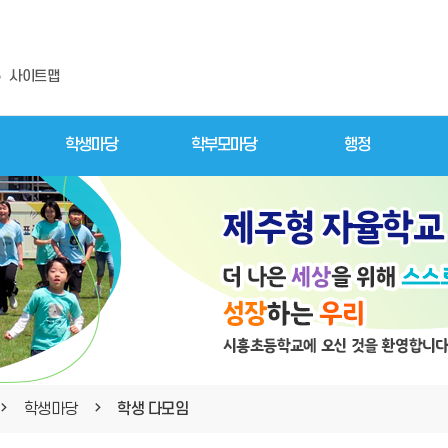
사이트맵
학생마당
학부모마당
행정
학생마당
학생 다모임