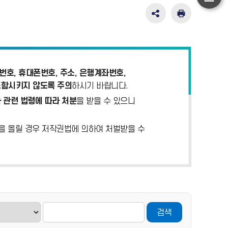
하
단
SNS
인
공
쇄
이
유
동
영
역
펼
호, 휴대폰번호, 주소, 은행계좌번호,
치
포함시키지 않도록 주의
하시기 바랍니다.
기
 관련 법령에 따라 처분
을 받을 수 있으니
)을 올릴 경우 저작권법에 의하여 처벌받을 수
검색