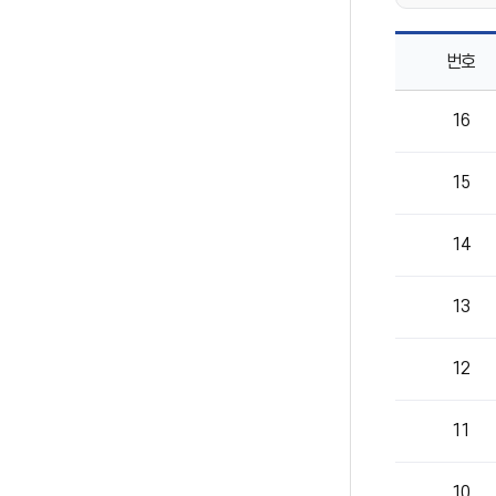
번호
학생
16
다모임
목록으로
번호,
15
제목,
작성자,
등록일,
14
조회의
정보를
제공
13
12
11
10