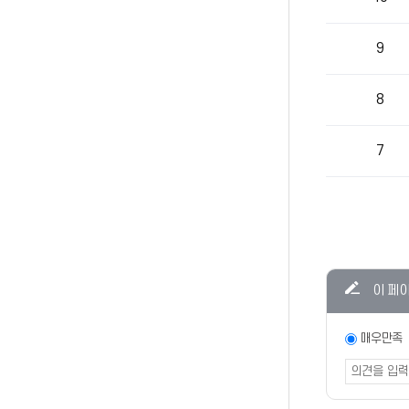
9
8
7
콘텐츠
이 페
만족도
조사
만족도
매우만족
조사
폼