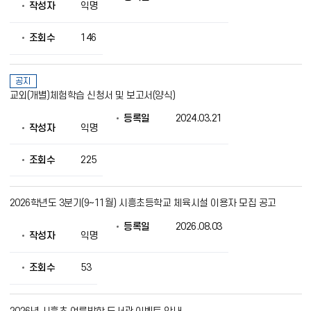
제
작성자
익명
공
조회수
146
공지
교외(개별)체험학습 신청서 및 보고서(양식)
등록일
2024.03.21
작성자
익명
조회수
225
2026학년도 3분기(9~11월) 시흥초등학교 체육시설 이용자 모집 공고
등록일
2026.08.03
작성자
익명
조회수
53