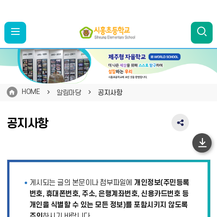
HOME
알림마당
공지사항
공지사항
SNS
공
유
하
영
단
역
펼
이
게시되는 글의 본문이나 첨부파일에
개인정보(주민등록
치
동
기
번호, 휴대폰번호, 주소, 은행계좌번호, 신용카드번호 등
개인을 식별할 수 있는 모든 정보)를 포함시키지 않도록
주의
하시기 바랍니다.