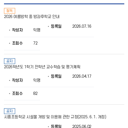
공
필독
지
2026 여름방학 중 방과후학교 안내
사
항
등록일
2026.07.16
목
작성자
익명
록
으
로
조회수
72
번
호,
제
공지
목,
2026학년도 1학기 전학년 교수학습 및 평가계획
작
성
등록일
2026.04.17
자,
작성자
익명
등
록
조회수
82
일,
조
회
의
공지
정
시흥초등학교 시설물 개방 및 이용에 관한 규정(2025. 6. 1. 개정)
보
를
등록일
2025.06.02