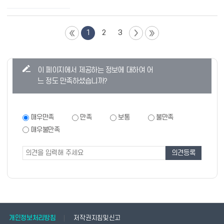
1
2
3
콘
이 페이지에서 제공하는 정보에 대하여 어
텐
느 정도 만족하셨습니까?
츠
만
족
만
매우만족
만족
보통
불만족
족
도
매우불만족
도
조
조
사
사
폼
개인정보처리방침
저작권지침및신고