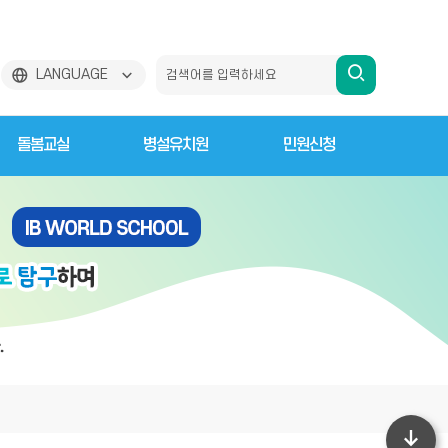
검
LANGUAGE
색
돌봄교실
병설유치원
민원신청
하
기