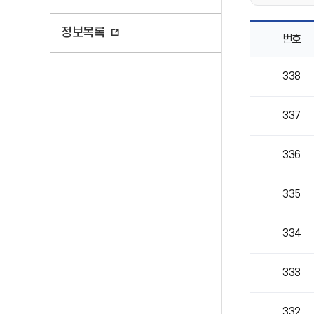
정보목록
번호
학교회계
338
목록으로
번호,
제목,
337
작성자,
등록일,
조회의
336
정보를
제공
335
334
333
332