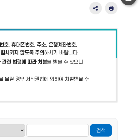
하
단
SNS
인
공
쇄
이
유
동
영
역
펼
호, 휴대폰번호, 주소, 은행계좌번호,
치
포함시키지 않도록 주의
하시기 바랍니다.
기
 관련 법령에 따라 처분
을 받을 수 있으니
)을 올릴 경우 저작권법에 의하여 처벌받을 수
검색