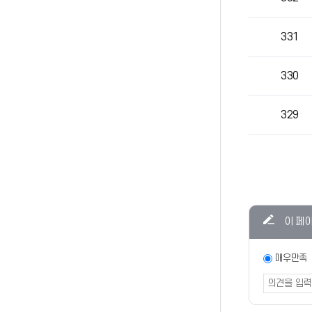
331
330
329
콘텐츠
이 페
만족도
조사
만족도
매우만족
조사
폼