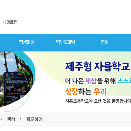
사이트맵
학생마당
학부모마당
행정
행정
학교회계