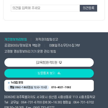
도
조
조
사
사
폼
개인정보처리방침
저작권지침및신고
공공데이터/정보공개 책임관
이메일주소무단수집거부
고정형 영상정보처리기기 운영·관리 방침
(교육청)원격지원
방문통계 보기
누리집 문의
평일 09시~18시
(점심 12시~13시)
070-4021-7092
[63638] 제주특별자치도 서귀포시 성산읍 시흥상동로 113 시흥초등학교
Tel : 교무실 : 064-731-6700 (08:30~16:30) 행정실 : 064-731-6702
(08:30~16:30) Fax : 064) 731-6777