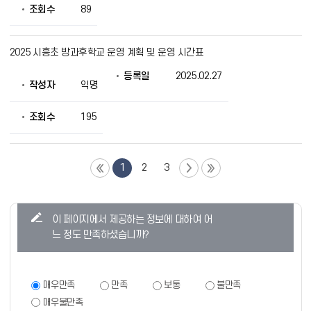
조회수
89
2025 시흥초 방과후학교 운영 계획 및 운영 시간표
등록일
2025.02.27
작성자
익명
조회수
195
1
2
3
콘
이 페이지에서 제공하는 정보에 대하여 어
텐
느 정도 만족하셨습니까?
츠
만
족
만
매우만족
만족
보통
불만족
족
도
매우불만족