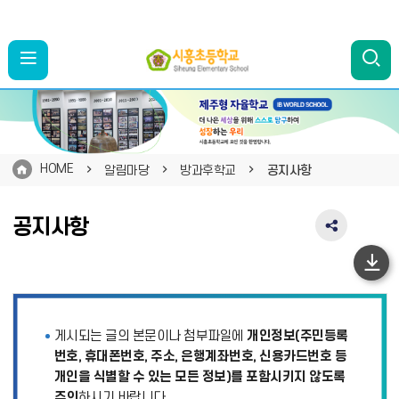
HOME
알림마당
방과후학교
공지사항
공지사항
SNS
공
유
하
영
단
역
펼
이
게시되는 글의 본문이나 첨부파일에
개인정보(주민등록
치
동
기
번호, 휴대폰번호, 주소, 은행계좌번호, 신용카드번호 등
개인을 식별할 수 있는 모든 정보)를 포함시키지 않도록
주의
하시기 바랍니다.