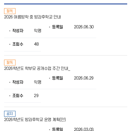
공
필독
지
2026 여름방학 중 방과후학교 안내
사
항
등록일
2026.06.30
목
작성자
익명
록
으
로
조회수
48
번
호,
제
필독
목,
2026학년도 학부모 공개수업 주간 안내_
작
성
등록일
2026.06.29
자,
작성자
익명
등
록
조회수
29
일,
조
회
의
공지
정
2026학년도 방과후학교 운영 계획(안)
보
를
등록일
2026.03.03