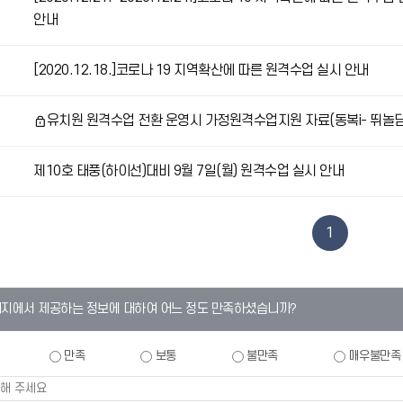
안내
[2020.12.18.]코로나 19 지역확산에 따른 원격수업 실시 안내
유치원 원격수업 전환 운영시 가정원격수업지원 자료(동복i- 뛰놀담
비
밀
제10호 태풍(하이선)대비 9월 7일(월) 원격수업 실시 안내
글
1
이지에서 제공하는 정보에 대하여 어느 정도 만족하셨습니까?
만족
보통
불만족
매우불만족