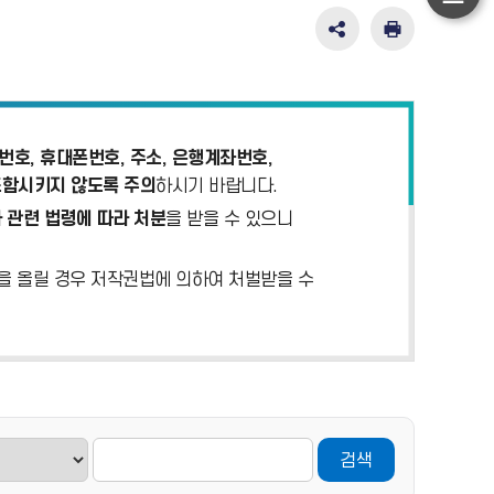
하
단
SNS
인
공
쇄
이
유
동
영
역
펼
호, 휴대폰번호, 주소, 은행계좌번호,
치
포함시키지 않도록 주의
하시기 바랍니다.
기
 관련 법령에 따라 처분
을 받을 수 있으니
)을 올릴 경우 저작권법에 의하여 처벌받을 수
검색