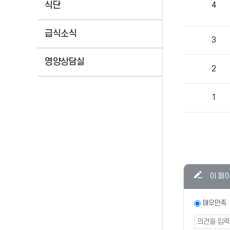
식단
4
급식소식
3
영양상담실
2
1
콘텐츠
이 페
만족도
조사
만족도
매우만족
조사
폼