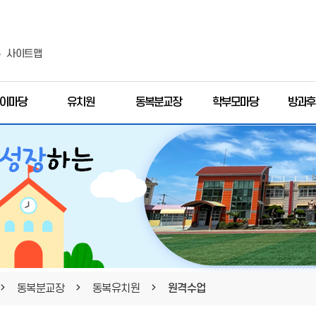
사이트맵
이마당
유치원
동복분교장
학부모마당
방과후
동복분교장
동복유치원
원격수업