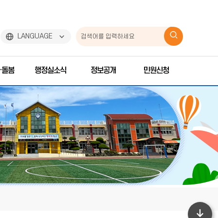
검
LANGUAGE
색
·돌봄
행정실소식
정보공개
민원신청
하
기