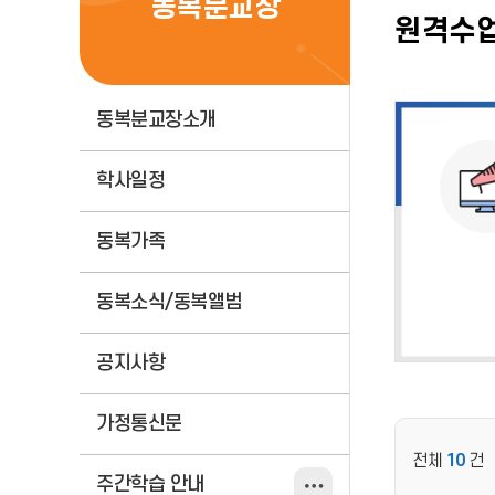
동복분교장
원격수
동복분교장소개
학사일정
동복가족
동복소식/동복앨범
공지사항
가정통신문
전체
10
건
주간학습 안내