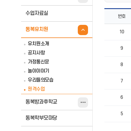
수업자료실
번호
원격수업
동복유치원
10
목록으로
번호,
유치원소개
제목,
9
작성자,
공지사항
등록일,
가정통신문
조회의
8
정보를
놀이이야기
제공
우리들의모습
7
원격수업
6
동복방과후학교
5
동복학부모마당