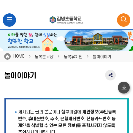
HOME
동복분교장
동복유치원
놀이이야기
놀이이야기
SNS
공
유
하
영
단
역
펼
이
게시되는 글의 본문이나 첨부파일에
개인정보(주민등록
치
동
기
번호, 휴대폰번호, 주소, 은행계좌번호, 신용카드번호 등
개인을 식별할 수 있는 모든 정보)를 포함시키지 않도록
주의
하시기 바랍니다.