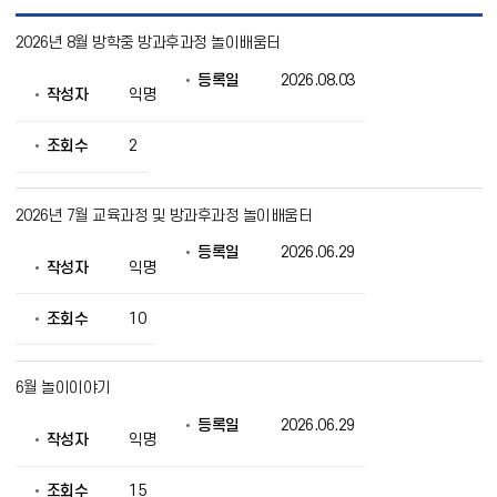
놀
2026년 8월 방학중 방과후과정 놀이배움터
이
이
등록일
2026.08.03
야
작성자
익명
기
목
록
조회수
2
으
로
번
2026년 7월 교육과정 및 방과후과정 놀이배움터
호,
제
등록일
2026.06.29
목,
작성자
익명
작
성
조회수
10
자,
등
록
일,
6월 놀이이야기
조
회
등록일
2026.06.29
작성자
익명
의
정
보
조회수
15