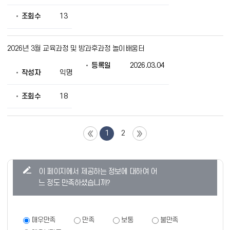
조회수
13
2026년 3월 교육과정 및 방과후과정 놀이배움터
등록일
2026.03.04
작성자
익명
조회수
18
1
2
콘
이 페이지에서 제공하는 정보에 대하여 어
텐
느 정도 만족하셨습니까?
츠
만
족
만
매우만족
만족
보통
불만족
족