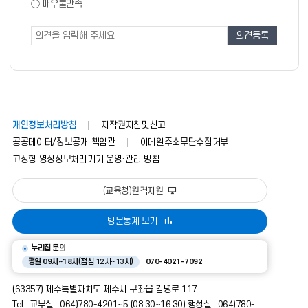
도
매우불만족
도
조
조
사
사
폼
개인정보처리방침
저작권지침및신고
공공데이터/정보공개 책임관
이메일주소무단수집거부
고정형 영상정보처리기기 운영·관리 방침
(교육청)원격지원
방문통계 보기
누리집 문의
평일 09시~18시
(점심 12시~13시)
070-4021-7092
(63357) 제주특별자치도 제주시 구좌읍 김녕로 117
Tel : 교무실 : 064)780-4201~5 (08:30~16:30) 행정실 : 064)780-