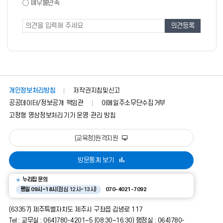
도
매우불만족
도
조
조
사
사
폼
개인정보처리방침
저작권지침및신고
공공데이터/정보공개 책임관
이메일주소무단수집거부
고정형 영상정보처리기기 운영·관리 방침
(교육청)원격지원
방문통계 보기
누리집 문의
평일 09시~18시
(점심 12시~13시)
070-4021-7092
(63357) 제주특별자치도 제주시 구좌읍 김녕로 117
Tel : 교무실 : 064)780-4201~5 (08:30~16:30) 행정실 : 064)780-