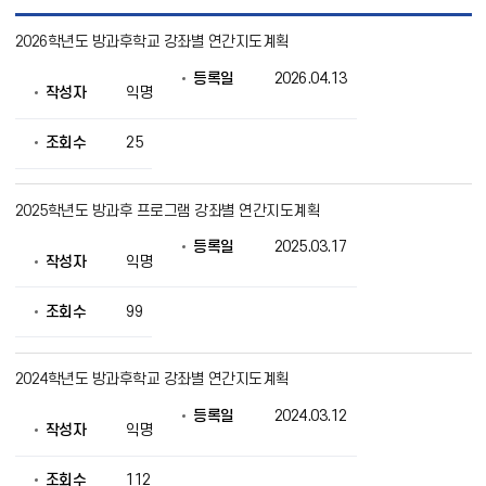
연
2026학년도 방과후학교 강좌별 연간지도계획
간
프
등록일
2026.04.13
로
작성자
익명
그
램
목
조회수
25
록
으
로
2025학년도 방과후 프로그램 강좌별 연간지도계획
번
호,
등록일
2025.03.17
제
작성자
익명
목,
작
조회수
99
성
자,
등
록
2024학년도 방과후학교 강좌별 연간지도계획
일,
조
등록일
2024.03.12
작성자
익명
회
의
정
조회수
112