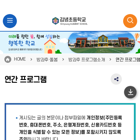
HOME
방과후·돌봄
방과후 프로그램소개
연간 프로그
연간 프로그램
SNS
공
유
하
영
단
역
펼
이
게시되는 글의 본문이나 첨부파일에
개인정보(주민등록
치
동
기
번호, 휴대폰번호, 주소, 은행계좌번호, 신용카드번호 등
개인을 식별할 수 있는 모든 정보)를 포함시키지 않도록
주의
하시기 바랍니다.