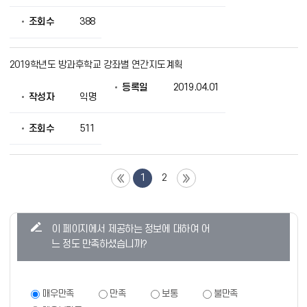
조회수
388
2019학년도 방과후학교 강좌별 연간지도계획
등록일
2019.04.01
작성자
익명
조회수
511
1
2
콘
이 페이지에서 제공하는 정보에 대하여 어
텐
느 정도 만족하셨습니까?
츠
만
족
만
매우만족
만족
보통
불만족
족