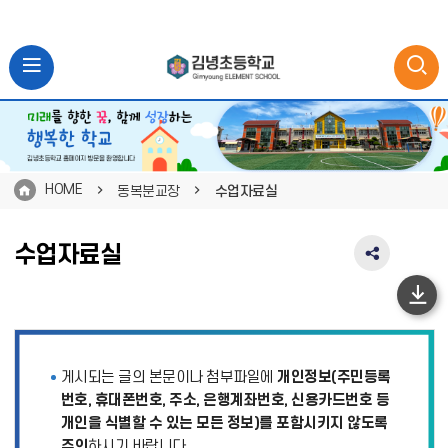
HOME
동복분교장
수업자료실
수업자료실
SNS
공
유
하
영
단
역
펼
이
게시되는 글의 본문이나 첨부파일에
개인정보(주민등록
치
동
기
번호, 휴대폰번호, 주소, 은행계좌번호, 신용카드번호 등
개인을 식별할 수 있는 모든 정보)를 포함시키지 않도록
주의
하시기 바랍니다.