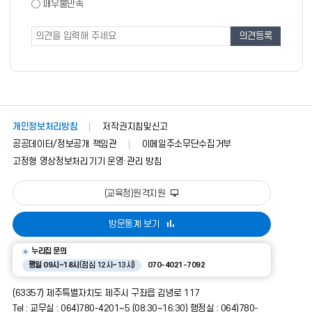
도
매우불만족
도
조
조
사
사
폼
개인정보처리방침
저작권지침및신고
공공데이터/정보공개 책임관
이메일주소무단수집거부
고정형 영상정보처리기기 운영·관리 방침
(교육청)원격지원
방문통계 보기
누리집 문의
평일 09시~18시
(점심 12시~13시)
070-4021-7092
(63357) 제주특별자치도 제주시 구좌읍 김녕로 117
Tel : 교무실 : 064)780-4201~5 (08:30~16:30) 행정실 : 064)780-