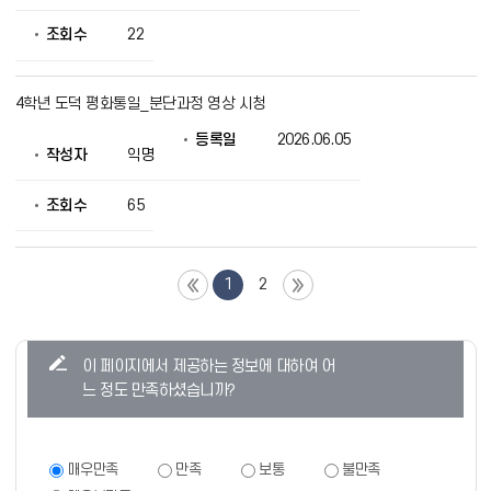
조회수
22
4학년 도덕 평화통일_분단과정 영상 시청
등록일
2026.06.05
작성자
익명
조회수
65
1
2
콘
이 페이지에서 제공하는 정보에 대하여 어
텐
느 정도 만족하셨습니까?
츠
만
족
만
매우만족
만족
보통
불만족
족