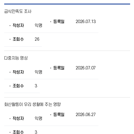
수
급식만족도 조사
업
자
등록일
2026.07.13
료
작성자
익명
실
목
록
조회수
26
으
로
번
다중지능 영상
호,
제
등록일
2026.07.07
목,
작성자
익명
작
성
조회수
3
자,
등
록
일,
화산활동이 우리 생활에 주는 영향
조
회
등록일
2026.06.27
작성자
익명
의
정
보
조회수
3