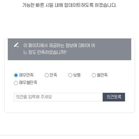
가능한 빠른 시일 내에 업데이트하도록 하겠습니다.
콘
이 페이지에서 제공하는 정보에 대하여 어
텐
느 정도 만족하셨습니까?
츠
만
족
만
매우만족
만족
보통
불만족
족
도
매우불만족
도
조
조
사
사
폼