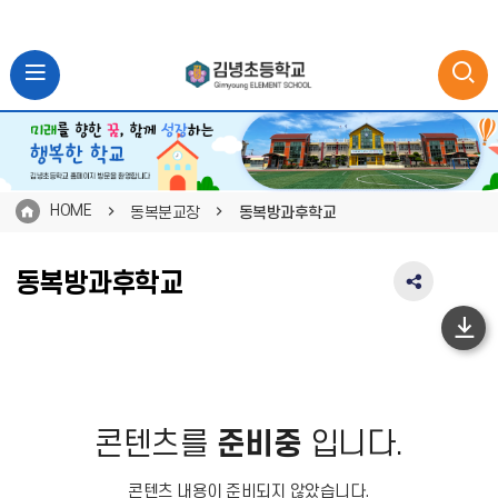
HOME
동복분교장
동복방과후학교
동복방과후학교
SNS
공
유
하
영
단
역
펼
이
치
동
콘텐츠를
준비중
입니다.
기
콘텐츠 내용이 준비되지 않았습니다.