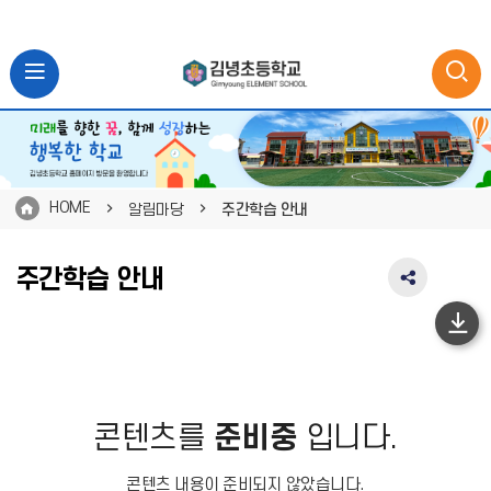
HOME
알림마당
주간학습 안내
주간학습 안내
SNS
공
유
하
영
단
역
펼
이
치
동
콘텐츠를
준비중
입니다.
기
콘텐츠 내용이 준비되지 않았습니다.