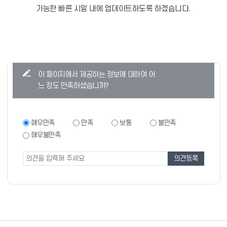
가능한 빠른 시일 내에 업데이트하도록 하겠습니다.
콘
이 페이지에서 제공하는 정보에 대하여 어
텐
느 정도 만족하셨습니까?
츠
만
족
만
매우만족
만족
보통
불만족
족
도
매우불만족
도
조
조
사
사
폼