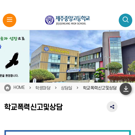
HOME
학생마당
상담실
학교폭력신고및상담
하
단
학교폭력신고및상담
SNS
이
공
동
유
영
역