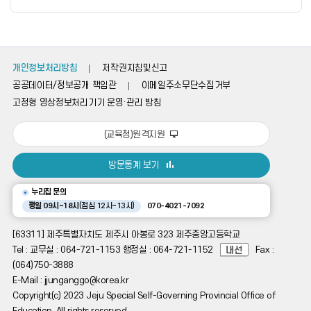
성
자,
등
록
일,
조
개인정보처리방침
저작권지침및신고
회
공공데이터/정보공개 책임관
이메일주소무단수집거부
의
정
고정형 영상정보처리기기 운영·관리 방침
보
를
(교육청)원격지원
제
공
방문통계 보기
누리집 문의
평일 09시~18시
(점심 12시~13시)
070-4021-7092
[63311] 제주특별자치도 제주시 아봉로 323 제주중앙고등학교
Tel : 교무실 : 064-721-1153 행정실 : 064-721-1152
Fax :
(064)750-3888
E-Mail : jjunganggo@korea.kr
Copyright(c) 2023 Jeju Special Self-Governing Provincial Office of
Education. All rights reserved.