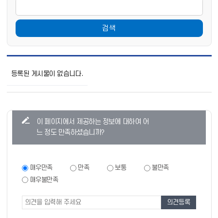
검색
학
교
등록된 게시물이 없습니다.
폭
력
신
고
및
콘
이 페이지에서 제공하는 정보에 대하여 어
상
텐
담
느 정도 만족하셨습니까?
목
츠
록
만
으
로
족
만
매우만족
만족
보통
불만족
번
족
도
매우불만족
호,
도
조
제
조
목,
사
사
작
폼