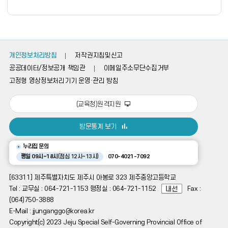
폼
개인정보처리방침
저작권지침및신고
공공데이터/정보공개 책임관
이메일주소무단수집거부
고정형 영상정보처리기기 운영·관리 방침
(교육청)원격지원
방문통계 보기
누리집 문의
평일 09시~18시
(점심 12시~13시)
070-4021-7092
[63311] 제주특별자치도 제주시 아봉로 323 제주중앙고등학교
Tel : 교무실 : 064-721-1153 행정실 : 064-721-1152
Fax :
(064)750-3888
E-Mail : jjunganggo@korea.kr
Copyright(c) 2023 Jeju Special Self-Governing Provincial Office of