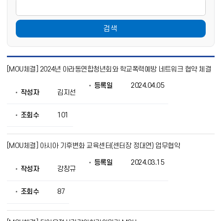
검색
M
[MOU체결] 2024년 아라동연합청년회와 학교폭력예방 네트워크 협약 체결
O
U
등록일
2024.04.05
체
작성자
김지선
결
목
록
조회수
101
으
로
번
[MOU체결] 아시아 기후변화 교육센터(센터장 정대연) 업무협약
호,
제
등록일
2024.03.15
목,
작성자
강창규
작
성
조회수
87
자,
등
록