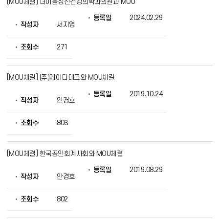
일,
[MOU체결] 더이음정신건강의학과의원과 MOU
조
회
등록일
2024.02.29
작성자
서지영
의
정
보
조회수
271
를
제
공
[MOU체결] (주)제이디테크와 MOU체결
등록일
2019.10.24
작성자
안경호
조회수
803
[MOU체결] 한국공인회계사회와 MOU체결
등록일
2019.08.29
작성자
안경호
조회수
802