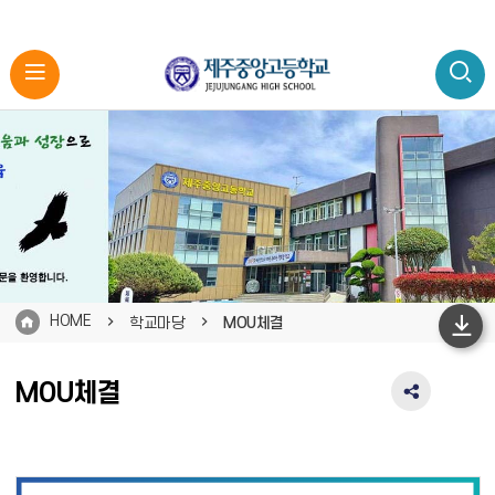
HOME
학교마당
MOU체결
하
단
MOU체결
SNS
이
공
동
유
영
역