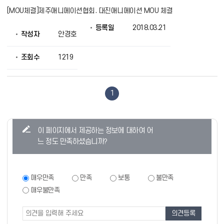
[MOU체결]제주애니메이션협회. 대진애니메이션 MOU 체결
등록일
2018.03.21
작성자
안경호
조회수
1219
1
콘
이 페이지에서 제공하는 정보에 대하여 어
텐
느 정도 만족하셨습니까?
츠
만
족
만
매우만족
만족
보통
불만족
족
도
매우불만족
도
조
조
사
사