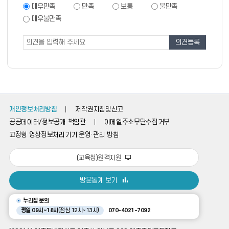
족
만
매우만족
만족
보통
불만족
족
도
매우불만족
도
조
조
사
사
폼
개인정보처리방침
저작권지침및신고
공공데이터/정보공개 책임관
이메일주소무단수집거부
고정형 영상정보처리기기 운영·관리 방침
(교육청)원격지원
방문통계 보기
누리집 문의
평일 09시~18시
(점심 12시~13시)
070-4021-7092