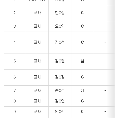
학
보
년
를
2
교사
현O심
여
-
의
나
순
타
3
교사
오O연
여
-
번,
내
직
는
위,
표
4
교사
김O선
여
-
성
명,
성
5
교사
김O권
남
-
별,
전
화
6
교사
김O정
여
-
번
호,
7
교사
송O호
남
-
이
메
8
교사
김O연
여
-
일,
9
교사
안O진
여
-
업