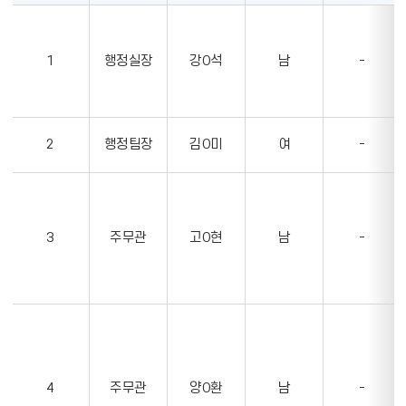
행
보
정
를
실
나
1
행정실장
강O석
남
-
의
타
순
내
번,
는
직
표
2
행정팀장
김O미
여
-
위,
성
명,
성
3
주무관
고O현
남
-
별,
전
화
번
호,
이
메
4
주무관
양O환
남
-
일,