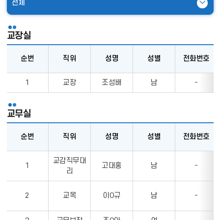
전체
펼
치
기
교장실
순번
직위
성명
성별
전화번호
교
1
교장
조성배
남
-
장
실
의
교무실
순
번,
순번
직위
성명
성별
전화번호
직
교
위,
교감직무대
1
고대홍
남
-
무
성
리
실
명,
의
성
2
교목
이O규
남
-
순
별,
번,
전