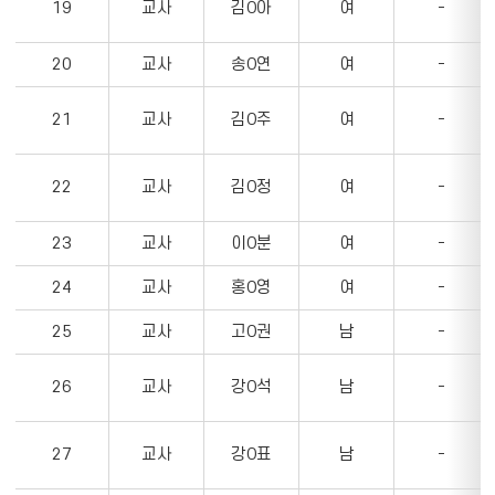
19
교사
김O아
여
-
20
교사
송O연
여
-
21
교사
김O주
여
-
22
교사
김O정
여
-
23
교사
이O분
여
-
24
교사
홍O영
여
-
25
교사
고O권
남
-
26
교사
강O석
남
-
27
교사
강O표
남
-