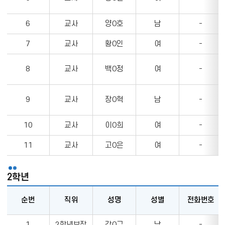
명,
성
6
교사
양O호
남
-
별,
전
7
교사
황O인
여
-
화
번
8
교사
백O정
여
-
호,
이
메
9
교사
장O혁
남
-
일,
업
10
교사
이O희
여
-
무,
과
11
교사
고O은
여
-
목,
담
임,
2학년
부
담
순번
직위
성명
성별
전화번호
임
2
정
1
2학년부장
강O규
남
-