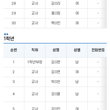
28
교사
김O리
여
-
29
교사
홍O정
여
-
30
교사
백O민
여
-
1학년
순번
직위
성명
성별
전화번호
1
1
1학년부장
김O현
남
-
학
년
2
교사
김O연
여
-
의
3
교사
박O찬
남
-
순
번,
직
4
교사
강O열
남
-
위,
성
5
교사
강O민
여
-