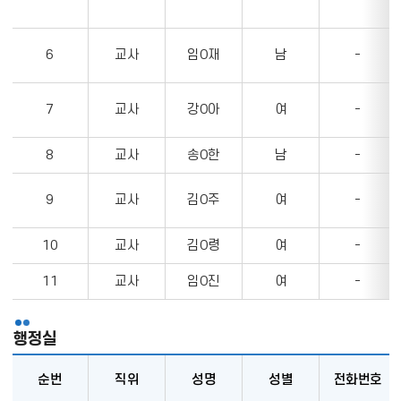
명,
성
별,
6
교사
임O재
남
-
전
화
7
교사
강O아
여
-
번
호,
이
8
교사
송O한
남
-
메
일,
9
교사
김O주
여
-
업
무,
10
교사
김O령
여
-
과
목,
11
교사
임O진
여
-
담
임,
부
행정실
담
임
순번
직위
성명
성별
전화번호
정