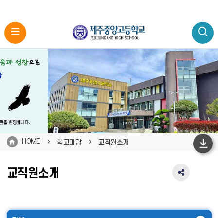
HOME
학교마당
교직원소개
하
단
교직원소개
SNS
이
공
동
유
영
역