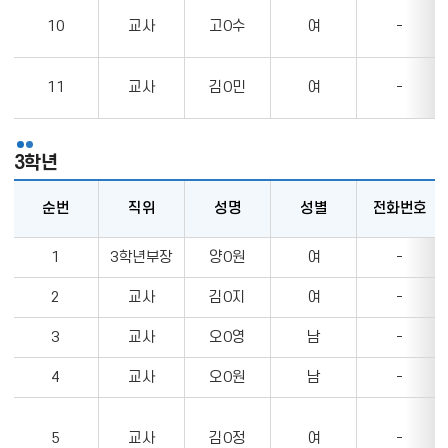
무,
과
10
교사
고O수
여
-
목,
담
11
교사
김O민
여
-
임,
부
담
3학년
임
정
순번
직위
성명
성별
전화번호
보
를
3
나
1
3학년부장
양O원
여
-
학
타
년
2
교사
김O지
여
-
내
의
는
3
교사
오O영
남
-
순
표
번,
4
교사
오O원
남
-
직
위,
성
5
교사
김O정
여
-