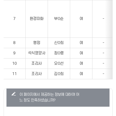
7
환경미화
부O순
여
-
8
행정
신O희
여
-
9
석식영양사
정O령
여
-
10
조리사
오O선
여
-
11
조리사
김O희
여
-
콘
이 페이지에서 제공하는 정보에 대하여 어
텐
느 정도 만족하셨습니까?
츠
만