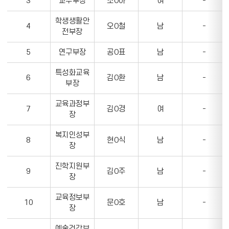
3
교무부장
조O아
여
-
직
화
위,
번
학생생활안
4
오O철
남
-
성
호,
전부장
명,
이
성
5
연구부장
공O표
남
-
메
별,
일,
특성화교육
전
업
6
김O환
남
-
부장
화
무,
번
과
교육과정부
7
김O경
여
-
호,
목,
장
이
담
메
복지인성부
임,
8
현O식
남
-
일,
장
부
업
담
진학지원부
무,
임
9
김O주
남
-
장
과
정
목,
보
교육정보부
10
문O호
남
-
담
를
장
임,
나
부
예술건강부