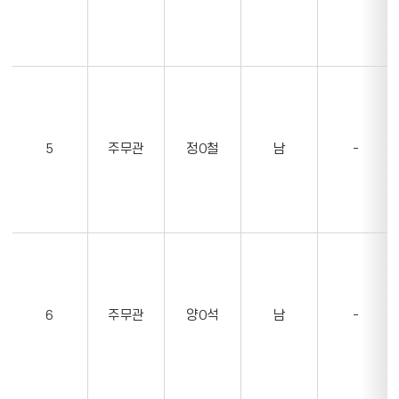
업
무,
과
목,
담
임,
부
담
5
주무관
정O철
남
-
임
정
보
를
나
타
내
는
6
주무관
양O석
남
-
표