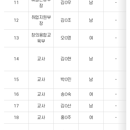
타
11
김O우
남
-
장
담
내
임
는
취업지원부
정
표
12
김O조
남
-
장
보
를
창의융합교
13
오O영
여
-
나
육부
타
내
14
교사
김O현
남
-
는
표
15
교사
박O민
남
-
16
교사
송O숙
여
-
17
교사
김O산
남
-
18
교사
홍O주
여
-