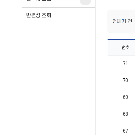
반편성 조회
전체
71
건
번호
진로
71
&amp;
진학정보
목록으로
70
번호,
제목,
작성자,
69
등록일,
조회의
정보를
68
제공
67