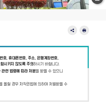
하
단
이
동
SNS
인
공
쇄
유
영
역
펼
호, 휴대폰번호, 주소, 은행계좌번호,
치
포함시키지 않도록 주의
하시기 바랍니다.
기
 관련 법령에 따라 처분
을 받을 수 있으니
)을 올릴 경우 저작권법에 의하여 처벌받을 수