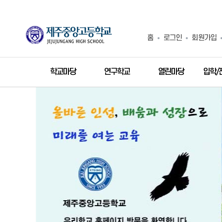
홈
로그인
회원가입
학교마당
연구학교
열린마당
입학/