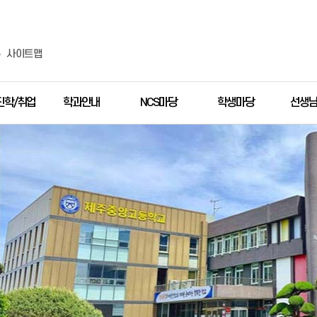
사이트맵
진학/취업
학과안내
NCS마당
학생마당
선생