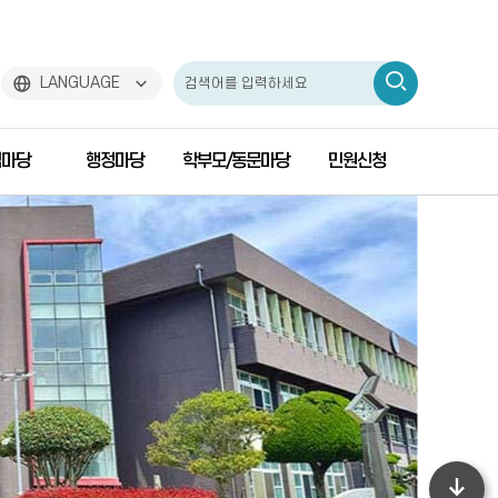
검
LANGUAGE
색
님마당
행정마당
학부모/동문마당
민원신청
하
기