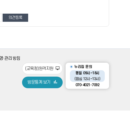
영·관리 방침
누리집 문의
(교육청)원격지원
평일 09시~18시
(점심 12시~13시)
방문통계 보기
070-4021-7092