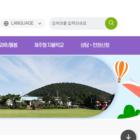
검
LANGUAGE
색
과후/돌봄
제주형 자율학교
상담•민원신청
하
기