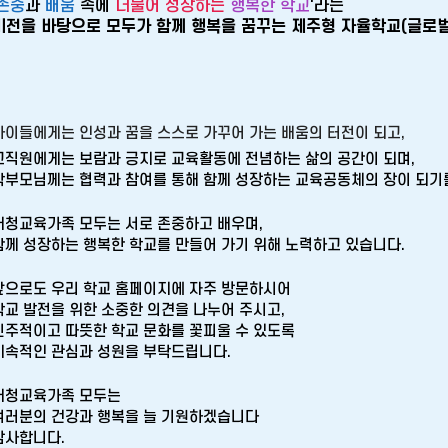
존중
과
배움
속에
더불어 성장하는
행복한 학교
'라는
비전을 바탕으로 모두가 함께 행복을 꿈꾸는 제주형 자율학교
(글로
아이들에게는 인성과 꿈을 스스로 가꾸어 가는 배움의 터전이 되고
,
교직원에게는 보람과 긍지로 교육활동에 전념하는 삶의 공간이 되며
,
학부모님께는 협력과 참여를 통해 함께 성장하는 교육공동체의 장이 되기
저청교육가족 모두는 서로 존중하고 배우며
,
함께 성장하는 행복한 학교를 만들어 가기 위해 노력하고 있습니다
.
앞으로도 우리 학교 홈페이지에 자주 방문하시어
학교 발전을 위한 소중한 의견을 나누어 주시고
,
민주적이고 따뜻한 학교 문화를 꽃피울 수 있도록
지속적인 관심과 성원을 부탁드립니다
.
저청교육가족 모두는
여러분의 건강과 행복을 늘 기원하겠습니다
감사합니다
.