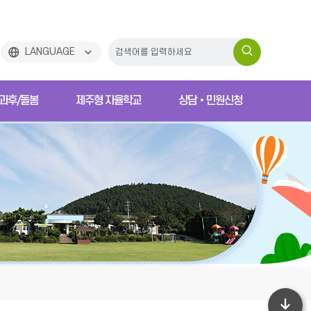
검
LANGUAGE
색
과후/돌봄
제주형 자율학교
상담•민원신청
하
기