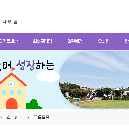
사이트맵
우리들세상
학부모마당
열린행정
유치원
방
학교안내
교육목표