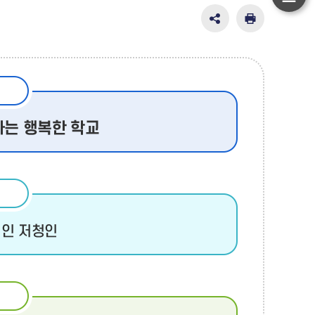
하
단
SNS
인
공
쇄
이
유
동
영
역
펼
치
기