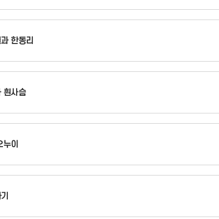
과 한동리
 흰사슴
오누이
아기