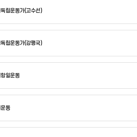
독립운동가(고수선)
독립운동가(강평국)
녀항일운동
세운동