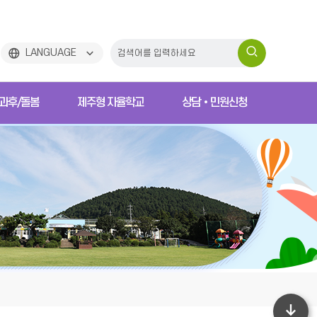
검
LANGUAGE
색
과후/돌봄
제주형 자율학교
상담•민원신청
하
기