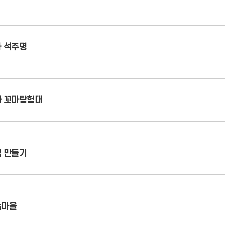
 석주명
 꼬마탐험대
 만들기
속마을