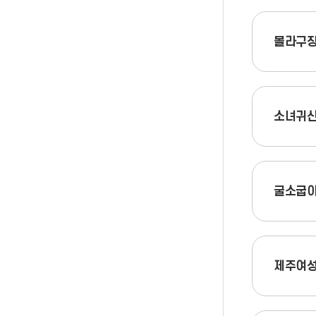
몰라구
소녀귀신
굴소굽
제주여성