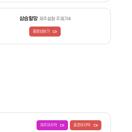
삼승할망
제주설화 주제가4
동영상보기
제주어자막
표준어자막