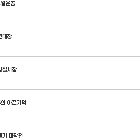
항일운동
연대장
경찰서장
주의 아픈기억
들기 대작전