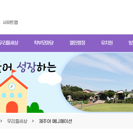
사이트맵
우리들세상
학부모마당
열린행정
유치원
방
우리들세상
제주어 애니메이션