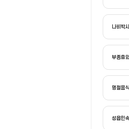
나비박사
부종휴와
명절음식
성읍민