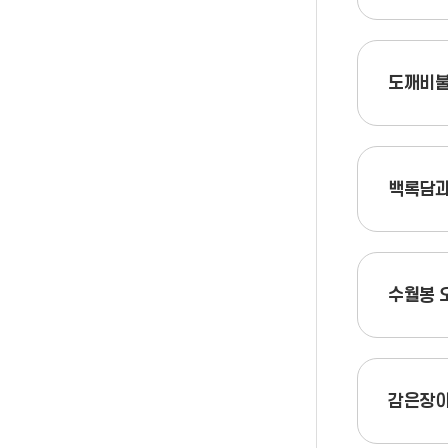
도깨비불
백록담과
수월봉 
감은장