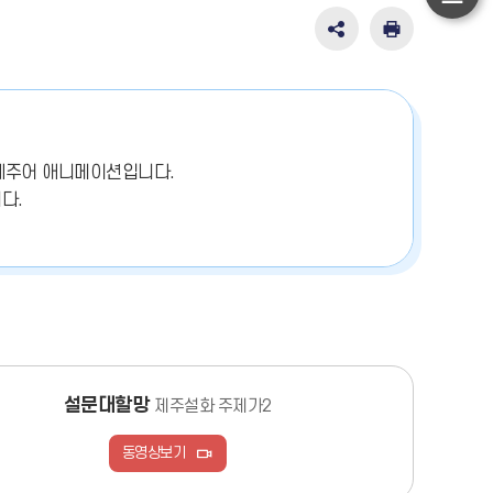
하
단
SNS
인
공
쇄
이
유
동
영
역
펼
제주어 애니메이션입니다.
치
다.
기
설문대할망
제주설화 주제가2
동영상보기