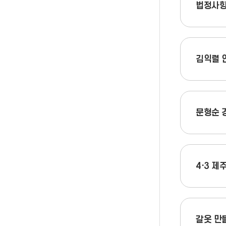
법정사
김익렬 
문형순 
4·3 제
갈옷 만