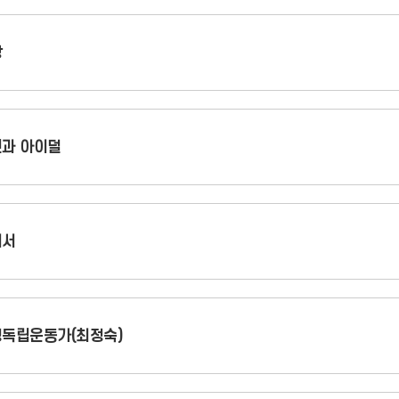
장
과 아이덜
이서
독립운동가(최정숙)