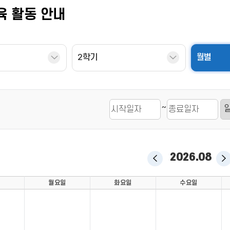
육 활동 안내
2학기
월별
~
2026.08
이전
다
월
월
월요일
화요일
수요일