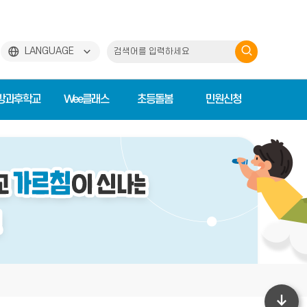
검
LANGUAGE
색
하
방과후학교
Wee클래스
초등돌봄
민원신청
기