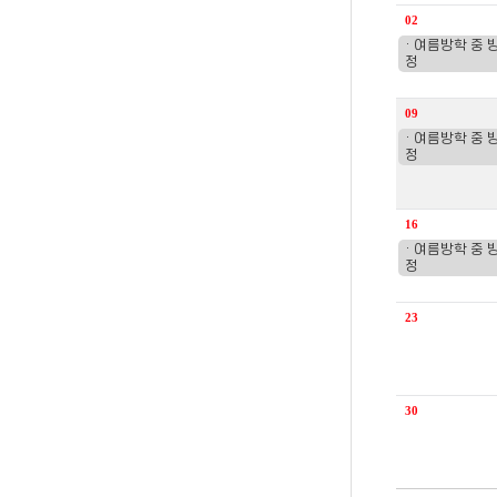
안내
02
안내
· 여름방학 중
달력-
정
일,
09
월,
· 여름방학 중
화,
정
수,
목,
16
금
· 여름방학 중
,
정
토요일로
구성
23
30