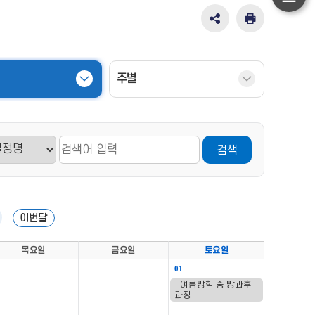
하
단
SNS
인
공
쇄
이
유
동
영
주별
역
펼
치
기
검색
음
이번달
목요일
금요일
토요일
01
· 여름방학 중 방과후
과정