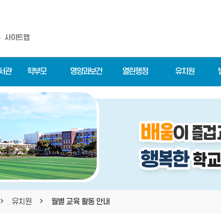
사이트맵
도서관
학부모
영양과보건
열린행정
유치원
유치원
월별 교육 활동 안내